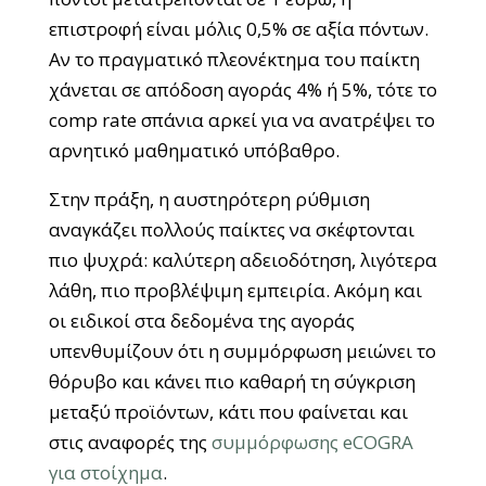
επιστροφή είναι μόλις 0,5% σε αξία πόντων.
Αν το πραγματικό πλεονέκτημα του παίκτη
χάνεται σε απόδοση αγοράς 4% ή 5%, τότε το
comp rate σπάνια αρκεί για να ανατρέψει το
αρνητικό μαθηματικό υπόβαθρο.
Στην πράξη, η αυστηρότερη ρύθμιση
αναγκάζει πολλούς παίκτες να σκέφτονται
πιο ψυχρά: καλύτερη αδειοδότηση, λιγότερα
λάθη, πιο προβλέψιμη εμπειρία. Ακόμη και
οι ειδικοί στα δεδομένα της αγοράς
υπενθυμίζουν ότι η συμμόρφωση μειώνει το
θόρυβο και κάνει πιο καθαρή τη σύγκριση
μεταξύ προϊόντων, κάτι που φαίνεται και
στις αναφορές της
συμμόρφωσης eCOGRA
για στοίχημα
.