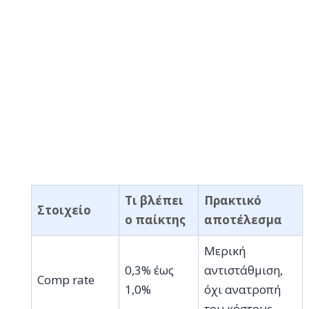
Τι βλέπει
Πρακτικό
Στοιχείο
ο παίκτης
αποτέλεσμα
Μερική
0,3% έως
αντιστάθμιση,
Comp rate
1,0%
όχι ανατροπή
του κόστους