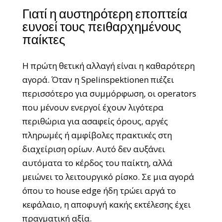
Γιατί η αυστηρότερη εποπτεία
ευνοεί τους πειθαρχημένους
παίκτες
Η πρώτη θετική αλλαγή είναι η καθαρότερη
αγορά. Όταν η Spelinspektionen πιέζει
περισσότερο για συμμόρφωση, οι operators
που μένουν ενεργοί έχουν λιγότερα
περιθώρια για ασαφείς όρους, αργές
πληρωμές ή αμφίβολες πρακτικές στη
διαχείριση ορίων. Αυτό δεν αυξάνει
αυτόματα το κέρδος του παίκτη, αλλά
μειώνει το λειτουργικό ρίσκο. Σε μια αγορά
όπου το house edge ήδη τρώει αργά το
κεφάλαιο, η αποφυγή κακής εκτέλεσης έχει
πραγματική αξία.