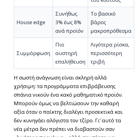
Συνήθως
Το βασικό
House edge
3% έως 8%
βάρος
ανά προϊόν
μακροπρόθεσμα
Πιο
Λιγότερα ρίσκα,
Συμμόρφωση
αυστηρή
περισσότερη
επαλήθευση
τριβή
Η σωστή ανάγνωση είναι σκληρή αλλά
χρήσιμη: τα προγράμματα επιβράβευσης
σπάνια νικούν ένα κακό μαθηματικό προϊόν.
Μπορούν όμως να βελτιώσουν την καθαρή
αξία όταν ο παίκτης διαλέγει προσεκτικά και
δεν κυνηγάει αλόγιστα τον τζίρο. Γι’ αυτό τα
νέα μέτρα δεν πρέπει να διαβαστούν σαν