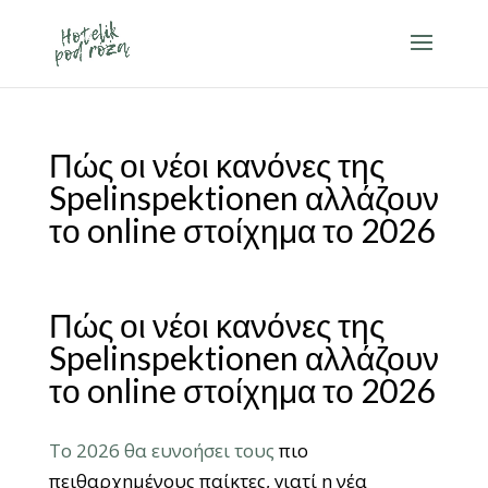
Πώς οι νέοι κανόνες της
Spelinspektionen αλλάζουν
το online στοίχημα το 2026
Πώς οι νέοι κανόνες της
Spelinspektionen αλλάζουν
το online στοίχημα το 2026
Το 2026 θα ευνοήσει τους
πιο
πειθαρχημένους παίκτες, γιατί η νέα