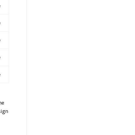
e
e
e
e
e
he
sign