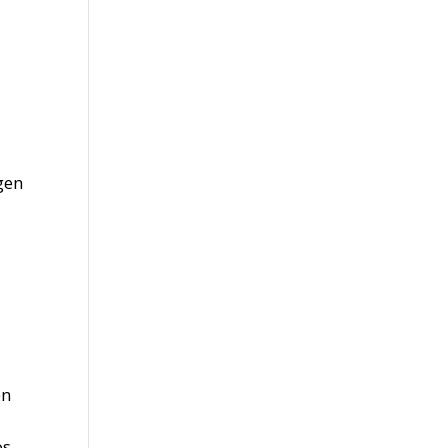
gen
e
en
os