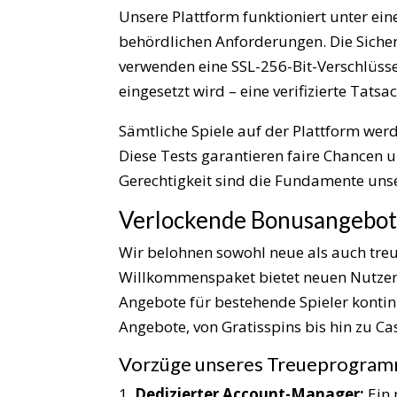
Unsere Plattform funktioniert unter ein
behördlichen Anforderungen. Die Sicherh
verwenden eine SSL-256-Bit-Verschlüsse
eingesetzt wird – eine verifizierte Tat
Sämtliche Spiele auf der Plattform wer
Diese Tests garantieren faire Chancen 
Gerechtigkeit sind die Fundamente uns
Verlockende Bonusangebot
Wir belohnen sowohl neue als auch tre
Willkommenspaket bietet neuen Nutzer
Angebote für bestehende Spieler kontin
Angebote, von Gratisspins bis hin zu C
Vorzüge unseres Treueprogra
Dedizierter Account-Manager:
Ein 