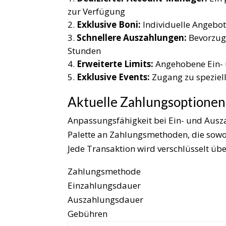
zur Verfügung
Exklusive Boni:
Individuelle Angebote
Schnellere Auszahlungen:
Bevorzugt
Stunden
Erweiterte Limits:
Angehobene Ein- u
Exklusive Events:
Zugang zu speziel
Aktuelle Zahlungsoptionen
Anpassungsfähigkeit bei Ein- und Auszah
Palette an Zahlungsmethoden, die sowo
Jede Transaktion wird verschlüsselt übe
Zahlungsmethode
Einzahlungsdauer
Auszahlungsdauer
Gebühren