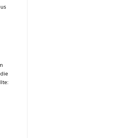
aus
-
en
 die
lte: