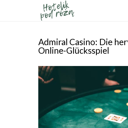
Admiral Casino: Die her
Online-Glücksspiel