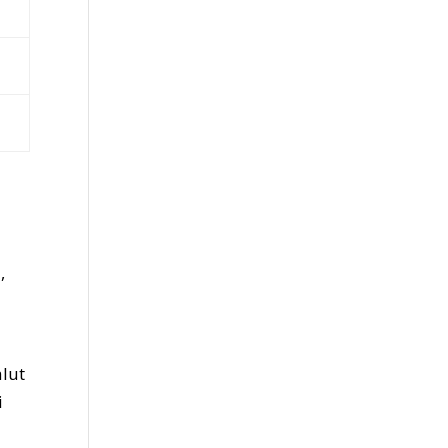
,
alut
i