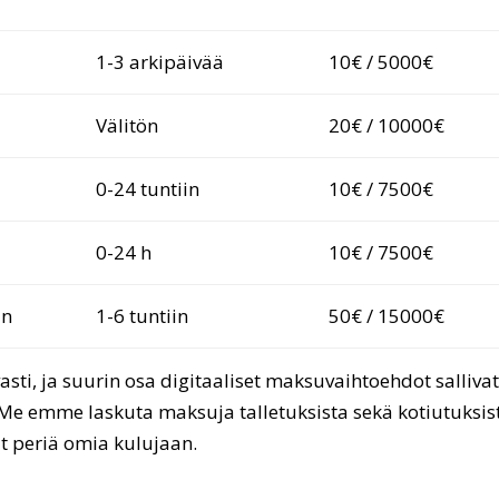
1-3 arkipäivää
10€ / 5000€
Välitön
20€ / 10000€
0-24 tuntiin
10€ / 7500€
0-24 h
10€ / 7500€
in
1-6 tuntiin
50€ / 15000€
ti, ja suurin osa digitaaliset maksuvaihtoehdot salliva
Me emme laskuta maksuja talletuksista sekä kotiutuksis
t periä omia kulujaan.