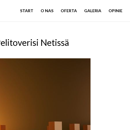
START
O NAS
OFERTA
GALERIA
OPINIE
litoverisi Netissä