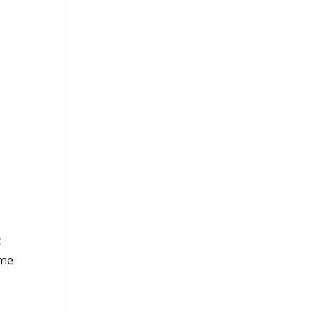
t
mme