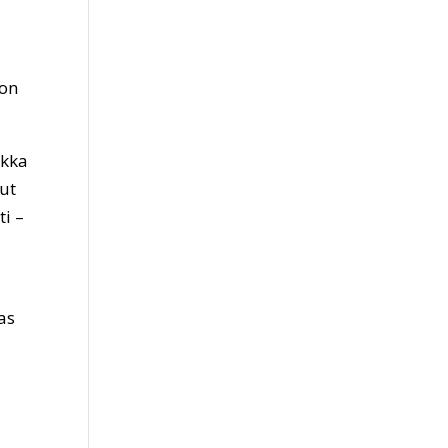
oon
ikka
sut
ti –
as