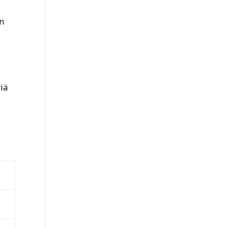
en
riä