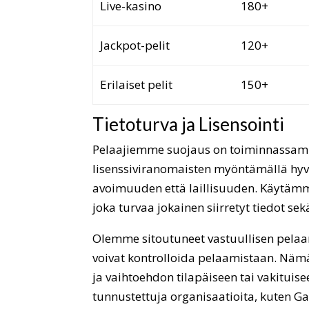
Live-kasino
180+
Jackpot-pelit
120+
Erilaiset pelit
150+
Tietoturva ja Lisensointi
Pelaajiemme suojaus on toiminnassamme
lisenssiviranomaisten myöntämällä hyv
avoimuuden että laillisuuden. Käytämm
joka turvaa jokainen siirretyt tiedot sek
Olemme sitoutuneet vastuullisen pelaam
voivat kontrolloida pelaamistaan. Nämä k
ja vaihtoehdon tilapäiseen tai vakitu
tunnustettuja organisaatioita, kuten 