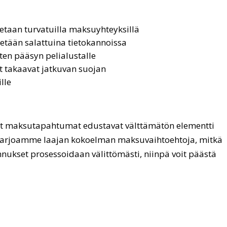
detaan turvatuilla maksuyhteyksillä
tetään salattuina tietokannoissa
ten pääsyn pelialustalle
t takaavat jatkuvan suojan
lle
at maksutapahtumat edustavat välttämätön elementti
 tarjoamme laajan kokoelman maksuvaihtoehtoja, mitkä
nnukset prosessoidaan välittömästi, niinpä voit päästä