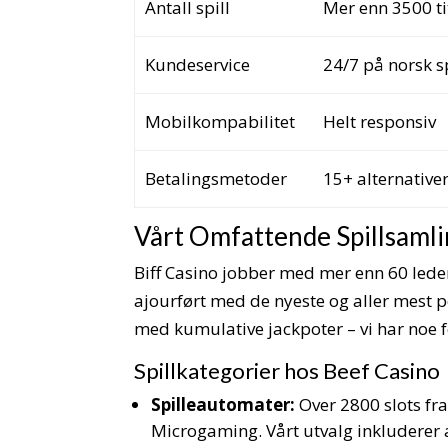
Antall spill
Mer enn 3500 ti
Kundeservice
24/7 på norsk 
Mobilkompabilitet
Helt responsiv
Betalingsmetoder
15+ alternative
Vårt Omfattende Spillsamlin
Biff Casino jobber med mer enn 60 ledende 
ajourført med de nyeste og aller mest p
med kumulative jackpoter – vi har noe 
Spillkategorier hos Beef Casino
Spilleautomater:
Over 2800 slots fr
Microgaming. Vårt utvalg inkluderer a