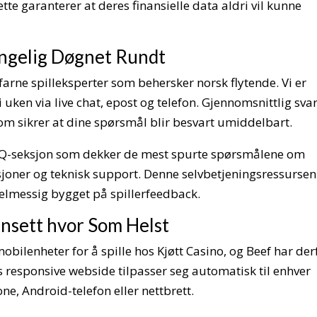
te garanterer at deres finansielle data aldri vil kunne
engelig Døgnet Rundt
arne spilleksperter som behersker norsk flytende. Vi er
i uken via live chat, epost og telefon. Gjennomsnittlig sva
som sikrer at dine spørsmål blir besvart umiddelbart.
AQ-seksjon som dekker de mest spurte spørsmålene om
joner og teknisk support. Denne selvbetjeningsressursen
gelmessig bygget på spillerfeedback.
ansett hvor Som Helst
bilenheter for å spille hos Kjøtt Casino, og Beef har der
es responsive webside tilpasser seg automatisk til enhver
ne, Android-telefon eller nettbrett.