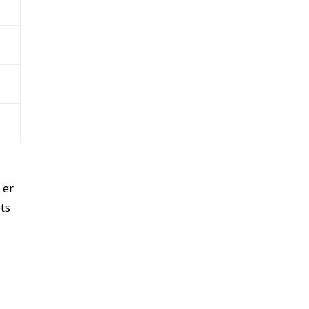
 er
ts