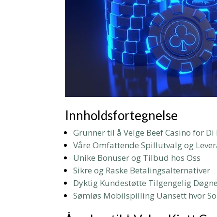
Innholdsfortegnelse
Grunner til å Velge Beef Casino for Di 
Våre Omfattende Spillutvalg og Leve
Unike Bonuser og Tilbud hos Oss
Sikre og Raske Betalingsalternativer
Dyktig Kundestøtte Tilgengelig Døgn
Sømløs Mobilspilling Uansett hvor S