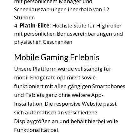
mit persönlichem Manager und
Schnellauszahlungen innerhalb von 12
Stunden
Platin-Elite:
Höchste Stufe für Highroller
mit persönlichen Bonusvereinbarungen und
physischen Geschenken
Mobile Gaming Erlebnis
Unsere Plattform wurde vollständig für
mobil Endgeräte optimiert sowie
funktioniert mit allen gängigen Smartphones
und Tablets ganz ohne weitere App-
Installation. Die responsive Website passt
sich automatisch an verschiedene
Displaygrößen an und behält hierbei volle
Funktionalität bei.