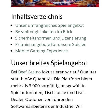
Inhaltsverzeichnis
Unser umfangreiches Spielangebot
Bezahlmöglichkeiten im Blick
Sicherheitsnormen und Lizenzierung
Prämienangebote für unsere Spieler
Mobile Gaming Experience
Unser breites Spielangebot
Bei
Beef Casino
fokussieren wir auf Qualität
statt bloße Quantität. Die Plattform bietet
mehr als 3.000 sorgfältig ausgewählte
Spielautomaten, Tischspiele und Live-
Dealer-Optionen von führenden
Softwareanbietern der Industrie. Wir