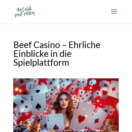
Beef Casino – Ehrliche
Einblicke in die
Spielplattform