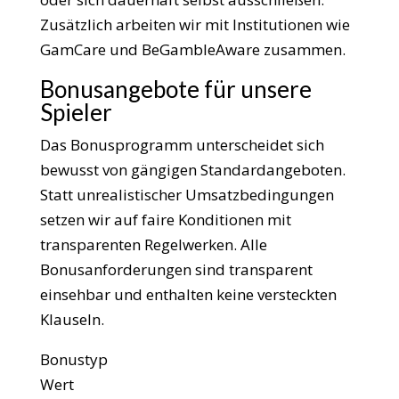
Zusätzlich arbeiten wir mit Institutionen wie
GamCare und BeGambleAware zusammen.
Bonusangebote für unsere
Spieler
Das Bonusprogramm unterscheidet sich
bewusst von gängigen Standardangeboten.
Statt unrealistischer Umsatzbedingungen
setzen wir auf faire Konditionen mit
transparenten Regelwerken. Alle
Bonusanforderungen sind transparent
einsehbar und enthalten keine versteckten
Klauseln.
Bonustyp
Wert