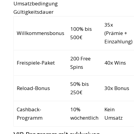
Umsatzbedingung
Gültigkeitsdauer
35x
100% bis
Willkommensbonus
(Prämie +
500€
Einzahlung)
200 Free
Freispiele-Paket
40x Wins
Spins
50% bis
Reload-Bonus
30x Bonus
250€
Cashback-
10%
Kein
Programm
wöchentlich
Umsatz