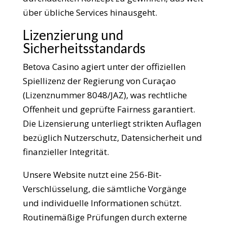
über übliche Services hinausgeht.
Lizenzierung und
Sicherheitsstandards
Betova Casino agiert unter der offiziellen
Spiellizenz der Regierung von Curaçao
(Lizenznummer 8048/JAZ), was rechtliche
Offenheit und geprüfte Fairness garantiert.
Die Lizensierung unterliegt strikten Auflagen
bezüglich Nutzerschutz, Datensicherheit und
finanzieller Integrität.
Unsere Website nutzt eine 256-Bit-
Verschlüsselung, die sämtliche Vorgänge
und individuelle Informationen schützt.
Routinemäßige Prüfungen durch externe