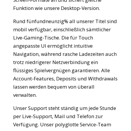
Funktion wie unsere Desktop-Version.
Rund fünfundneunzig% all unserer Titel sind
mobil verfügbar, einschließlich sämtlicher
Live-Gaming-Tische. Die für Touch
angepasste UI ermöglicht intuitive
Navigation, während rasche Ladezeiten auch
trotz niedrigerer Netzverbindung ein
flüssiges Spielvergnügen garantieren. Alle
Account-Features, Deposits und Withdrawals
lassen werden bequem von überall
verwalten.
Unser Support steht ständig um jede Stunde
per Live-Support, Mail und Telefon zur
Verfügung. Unser polyglotte Service-Team