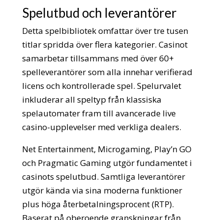
Spelutbud och leverantörer
Detta spelbibliotek omfattar över tre tusen
titlar spridda över flera kategorier. Casinot
samarbetar tillsammans med över 60+
spelleverantörer som alla innehar verifierad
licens och kontrollerade spel. Spelurvalet
inkluderar all speltyp från klassiska
spelautomater fram till avancerade live
casino-upplevelser med verkliga dealers.
Net Entertainment, Microgaming, Play’n GO
och Pragmatic Gaming utgör fundamentet i
casinots spelutbud. Samtliga leverantörer
utgör kända via sina moderna funktioner
plus höga återbetalningsprocent (RTP).
Baserat på oberoende granskningar från