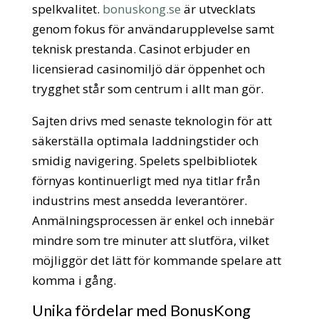
spelkvalitet.
bonuskong.se
är utvecklats
genom fokus för användarupplevelse samt
teknisk prestanda. Casinot erbjuder en
licensierad casinomiljö där öppenhet och
trygghet står som centrum i allt man gör.
Sajten drivs med senaste teknologin för att
säkerställa optimala laddningstider och
smidig navigering. Spelets spelbibliotek
förnyas kontinuerligt med nya titlar från
industrins mest ansedda leverantörer.
Anmälningsprocessen är enkel och innebär
mindre som tre minuter att slutföra, vilket
möjliggör det lätt för kommande spelare att
komma i gång.
Unika fördelar med BonusKong