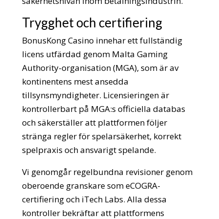
säkerhetsnivån inom betalningsindustrin.
Trygghet och certifiering
BonusKong Casino innehar ett fullständig
licens utfärdad genom Malta Gaming
Authority-organisation (MGA), som är av
kontinentens mest ansedda
tillsynsmyndigheter. Licensieringen är
kontrollerbart på MGA:s officiella databas
och säkerställer att plattformen följer
stränga regler för spelarsäkerhet, korrekt
spelpraxis och ansvarigt spelande.
Vi genomgår regelbundna revisioner genom
oberoende granskare som eCOGRA-
certifiering och iTech Labs. Alla dessa
kontroller bekräftar att plattformens