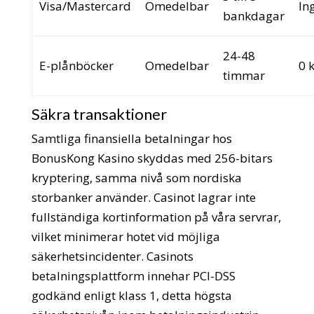
Visa/Mastercard
Omedelbar
In
bankdagar
24-48
E-plånböcker
Omedelbar
0 
timmar
Säkra transaktioner
Samtliga finansiella betalningar hos
BonusKong Kasino skyddas med 256-bitars
kryptering, samma nivå som nordiska
storbanker använder. Casinot lagrar inte
fullständiga kortinformation på våra servrar,
vilket minimerar hotet vid möjliga
säkerhetsincidenter. Casinots
betalningsplattform innehar PCI-DSS
godkänd enligt klass 1, detta högsta