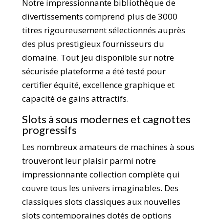
Notre impressionnante bibliothèque de
divertissements comprend plus de 3000
titres rigoureusement sélectionnés auprès
des plus prestigieux fournisseurs du
domaine. Tout jeu disponible sur notre
sécurisée plateforme a été testé pour
certifier équité, excellence graphique et
capacité de gains attractifs.
Slots à sous modernes et cagnottes
progressifs
Les nombreux amateurs de machines à sous
trouveront leur plaisir parmi notre
impressionnante collection complète qui
couvre tous les univers imaginables. Des
classiques slots classiques aux nouvelles
slots contemporaines dotés de options