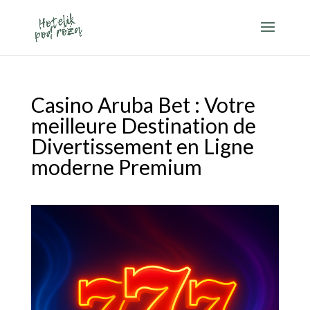
Casino Aruba Bet : Votre
meilleure Destination de
Divertissement en Ligne
moderne Premium