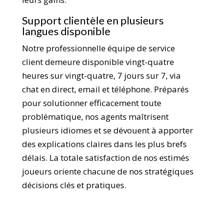
Support clientèle en plusieurs
langues disponible
Notre professionnelle équipe de service
client demeure disponible vingt-quatre
heures sur vingt-quatre, 7 jours sur 7, via
chat en direct, email et téléphone. Préparés
pour solutionner efficacement toute
problématique, nos agents maîtrisent
plusieurs idiomes et se dévouent à apporter
des explications claires dans les plus brefs
délais. La totale satisfaction de nos estimés
joueurs oriente chacune de nos stratégiques
décisions clés et pratiques.