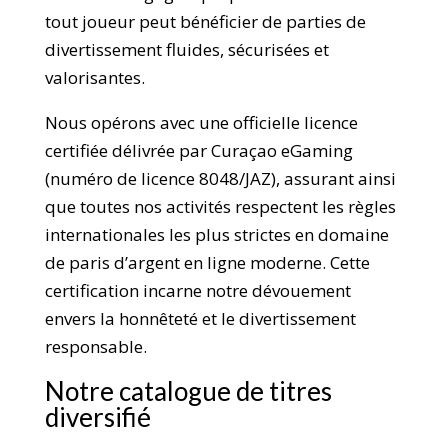
tout joueur peut bénéficier de parties de
divertissement fluides, sécurisées et
valorisantes.
Nous opérons avec une officielle licence
certifiée délivrée par Curaçao eGaming
(numéro de licence 8048/JAZ), assurant ainsi
que toutes nos activités respectent les règles
internationales les plus strictes en domaine
de paris d’argent en ligne moderne. Cette
certification incarne notre dévouement
envers la honnêteté et le divertissement
responsable.
Notre catalogue de titres
diversifié