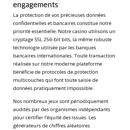
engagements
La protection de vos précieuses données
confidentielles et bancaires constitue notre
priorité essentielle. Notre casino utilisons un
cryptage SSL 256-bit bits, la même robuste
technologie utilisée par les banques
bancaires internationales. Toute transaction
réalisée sur notre moderne plateforme
bénéficie de protocoles de protection
multicouches qui font toute saisie de
données pratiquement impossible.
Nos nombreux jeux sont périodiquement
audités par des organismes indépendants
pour certifier l’équité des issues. Les
générateurs de chiffres aléatoires