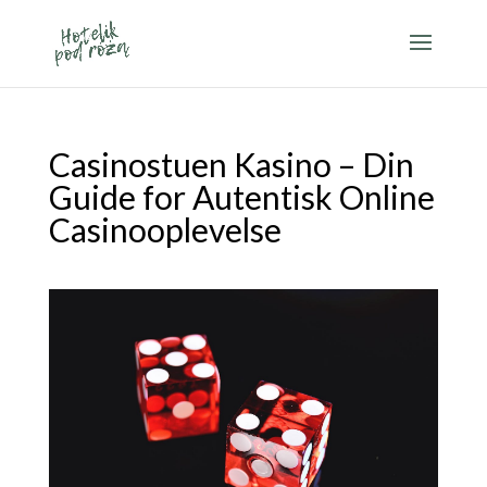
Casinostuen Kasino – Din
Guide for Autentisk Online
Casinooplevelse