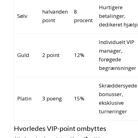
Hurtigere
halvanden
8
Sølv
betalinger,
point
procent
dedikeret hjælp
Individuelt VIP
manager,
Guld
2 point
12%
forøgede
begrænsninger
Skræddersyede
bonusser,
Platin
3 poeng
15%
eksklusive
turneringer
Hvorledes VIP-point ombyttes