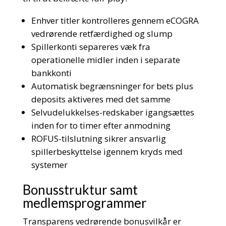
Enhver titler kontrolleres gennem eCOGRA
vedrørende retfærdighed og slump
Spillerkonti separeres væk fra
operationelle midler inden i separate
bankkonti
Automatisk begrænsninger for bets plus
deposits aktiveres med det samme
Selvudelukkelses-redskaber igangsættes
inden for to timer efter anmodning
ROFUS-tilslutning sikrer ansvarlig
spillerbeskyttelse igennem kryds med
systemer
Bonusstruktur samt
medlemsprogrammer
Transparens vedrørende bonusvilkår er