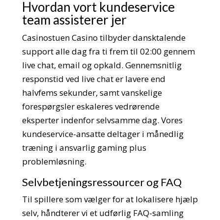
Hvordan vort kundeservice
team assisterer jer
Casinostuen Casino tilbyder dansktalende
support alle dag fra ti frem til 02:00 gennem
live chat, email og opkald. Gennemsnitlig
responstid ved live chat er lavere end
halvfems sekunder, samt vanskelige
forespørgsler eskaleres vedrørende
eksperter indenfor selvsamme dag. Vores
kundeservice-ansatte deltager i månedlig
træning i ansvarlig gaming plus
problemløsning.
Selvbetjeningsressourcer og FAQ
Til spillere som vælger for at lokalisere hjælp
selv, håndterer vi et udførlig FAQ-samling