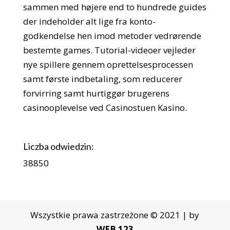
sammen med højere end to hundrede guides
der indeholder alt lige fra konto-
godkendelse hen imod metoder vedrørende
bestemte games. Tutorial-videoer vejleder
nye spillere gennem oprettelsesprocessen
samt første indbetaling, som reducerer
forvirring samt hurtiggør brugerens
casinooplevelse ved Casinostuen Kasino.
Liczba odwiedzin:
38850
Wszystkie prawa zastrzeżone © 2021 | by
WEB 123