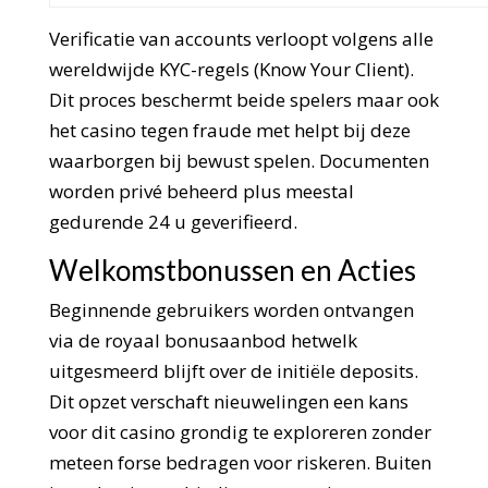
Verificatie van accounts verloopt volgens alle
wereldwijde KYC-regels (Know Your Client).
Dit proces beschermt beide spelers maar ook
het casino tegen fraude met helpt bij deze
waarborgen bij bewust spelen. Documenten
worden privé beheerd plus meestal
gedurende 24 u geverifieerd.
Welkomstbonussen en Acties
Beginnende gebruikers worden ontvangen
via de royaal bonusaanbod hetwelk
uitgesmeerd blijft over de initiële deposits.
Dit opzet verschaft nieuwelingen een kans
voor dit casino grondig te exploreren zonder
meteen forse bedragen voor riskeren. Buiten