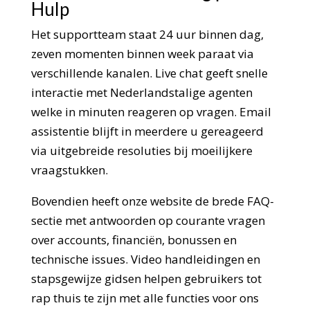
Hulp
Het supportteam staat 24 uur binnen dag,
zeven momenten binnen week paraat via
verschillende kanalen. Live chat geeft snelle
interactie met Nederlandstalige agenten
welke in minuten reageren op vragen. Email
assistentie blijft in meerdere u gereageerd
via uitgebreide resoluties bij moeilijkere
vraagstukken.
Bovendien heeft onze website de brede FAQ-
sectie met antwoorden op courante vragen
over accounts, financiën, bonussen en
technische issues. Video handleidingen en
stapsgewijze gidsen helpen gebruikers tot
rap thuis te zijn met alle functies voor ons