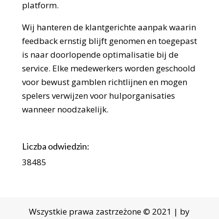
platform.
Wij hanteren de klantgerichte aanpak waarin
feedback ernstig blijft genomen en toegepast
is naar doorlopende optimalisatie bij de
service. Elke medewerkers worden geschoold
voor bewust gamblen richtlijnen en mogen
spelers verwijzen voor hulporganisaties
wanneer noodzakelijk.
Liczba odwiedzin:
38485
Wszystkie prawa zastrzeżone © 2021 | by