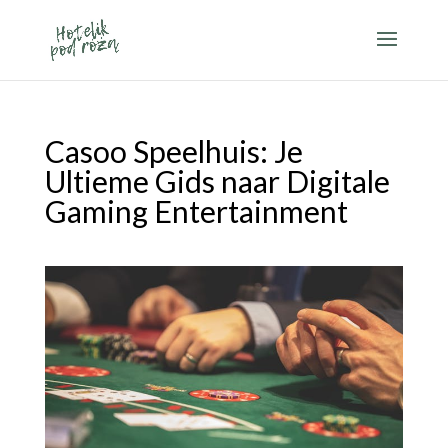
Casoo Speelhuis: Je
Ultieme Gids naar Digitale
Gaming Entertainment