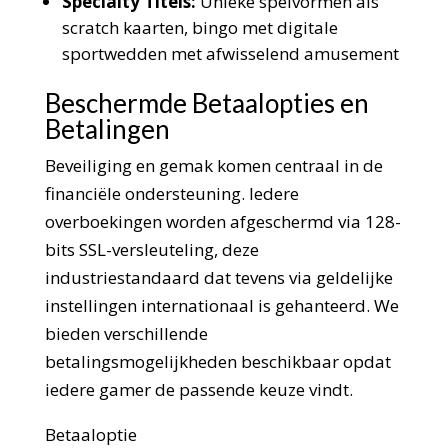
Specialty Titels:
Unieke spelvormen als
scratch kaarten, bingo met digitale
sportwedden met afwisselend amusement
Beschermde Betaalopties en
Betalingen
Beveiliging en gemak komen centraal in de
financiële ondersteuning. Iedere
overboekingen worden afgeschermd via 128-
bits SSL-versleuteling, deze
industriestandaard dat tevens via geldelijke
instellingen internationaal is gehanteerd. We
bieden verschillende
betalingsmogelijkheden beschikbaar opdat
iedere gamer de passende keuze vindt.
Betaaloptie