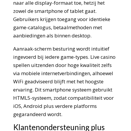
naar alle display-formaat toe, hetzij het
zowel de smartphone of tablet gaat.
Gebruikers krijgen toegang voor identieke
game-catalogus, betaalmethoden met
aanbiedingen als binnen desktop.
Aanraak-scherm besturing wordt intuïtief
ingevoerd bij iedere game-types. Live casino
spellen uitzenden door hoge kwaliteit zelfs
via mobiele internetverbindingen, alhoewel
WiFi geadviseerd blijft met het hoogste
ervaring. Dit smartphone systeem gebruikt
HTML5-systeem, zodat compatibiliteit voor
iOS, Android plus verdere platforms
gegarandeerd wordt.
Klantenondersteuning plus