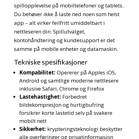
spillopplevelse på mobiltelefoner og tablets.
Du behøver ikke å laste ned noen som helst
app – alt virker feilfritt umiddelbart i
nettleseren din. Spillutvalget,
kontohåndtering og kundesupport er det
samme på mobile enheter og datamaskin.
Tekniske spesifikasjoner
Kompabilitet:
Opererer på Apples iOS,
Android og samtlige moderne nettlesere
inklusive Safari, Chrome og Firefox
Lastehastighet:
Forbedret
bildekompresjon og hurtigbufring
forsikrer korte lastetid selv på svakere
mobilt nett
Sikkerhet:
krypteringsteknologi beskytter
alle overføringer og privatinformasjon