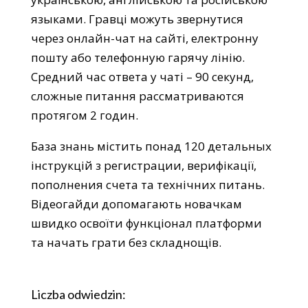
языками. Гравці можуть звернутися
через онлайн-чат на сайті, електронну
пошту або телефонную гарячу лінію.
Средний час ответа у чаті – 90 секунд,
сложные питання рассматриваются
протягом 2 годин.
База знань містить понад 120 детальных
інструкцій з регистрации, верифікації,
пополнения счета та технічних питань.
Відеогайди допомагають новачкам
швидко освоїти функціонал платформи
та начать грати без складнощів.
Liczba odwiedzin: