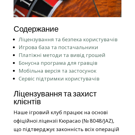
Содержание
Ліцензування та безпека користувачів
Игрова база та постачальники
Платіжні методи та вивід грошей
Бонусна програма для гравців
Мобільна версія та застосунок
Сервіс підтримки користувачів
Ліцензування та захист
клієнтів
Наше ігровий клуб працює на основі
офіційної ліцензії Кюрасао (№ 8048/JAZ),
що підтверджує законність всіх операцій