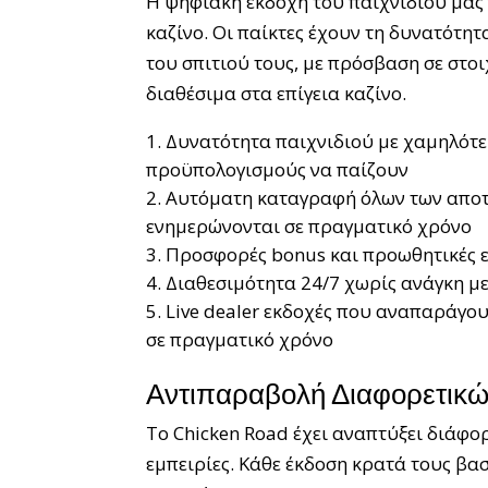
Η ψηφιακή εκδοχή του παιχνιδιού μας
καζίνο. Οι παίκτες έχουν τη δυνατότη
του σπιτιού τους, με πρόσβαση σε στοι
διαθέσιμα στα επίγεια καζίνο.
Δυνατότητα παιχνιδιού με χαμηλότε
προϋπολογισμούς να παίζουν
Αυτόματη καταγραφή όλων των αποτ
ενημερώνονται σε πραγματικό χρόνο
Προσφορές bonus και προωθητικές ε
Διαθεσιμότητα 24/7 χωρίς ανάγκη μ
Live dealer εκδοχές που αναπαράγου
σε πραγματικό χρόνο
Αντιπαραβολή Διαφορετικ
Το Chicken Road έχει αναπτύξει διάφο
εμπειρίες. Κάθε έκδοση κρατά τους βα