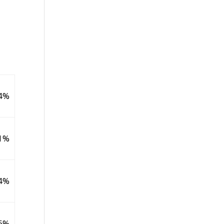
94%
91%
94%
96%