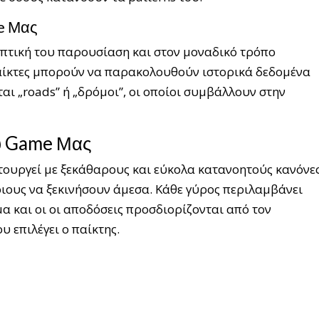
me Μας
οπτική του παρουσίαση και στον μοναδικό τρόπο
αίκτες μπορούν να παρακολουθούν ιστορικά δεδομένα
ι „roads” ή „δρόμοι”, οι οποίοι συμβάλλουν στην
ου Game Μας
τουργεί με ξεκάθαρους και εύκολα κατανοητούς κανόνε
ιους να ξεκινήσουν άμεσα. Κάθε γύρος περιλαμβάνει
μα και οι οι αποδόσεις προσδιορίζονται από τον
 επιλέγει ο παίκτης.