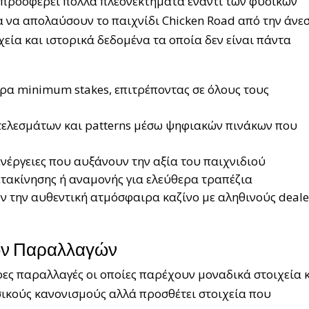
 προσφέρει πολλά πλεονεκτήματα έναντι των φυσικών
τα να απολαύσουν το παιχνίδι Chicken Road από την άνε
χεία και ιστορικά δεδομένα τα οποία δεν είναι πάντα
ρα minimum stakes, επιτρέποντας σε όλους τους
ελεσμάτων και patterns μέσω ψηφιακών πινάκων που
νέργειες που αυξάνουν την αξία του παιχνιδιού
ετακίνησης ή αναμονής για ελεύθερα τραπέζια
ν την αυθεντική ατμόσφαιρα καζίνο με αληθινούς deale
ών Παραλλαγών
ρες παραλλαγές οι οποίες παρέχουν μοναδικά στοιχεία 
σικούς κανονισμούς αλλά προσθέτει στοιχεία που