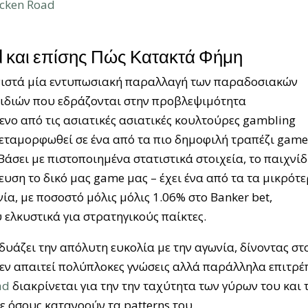
icken Road
ad και επίσης Πώς Κατακτά Φήμη
υνιστά μία εντυπωσιακή παραλλαγή των παραδοσιακών
νιδιών που εδράζονται στην προβλεψιμότητα
νο από τις ασιατικές ασιατικές κουλτούρες gambling
 μεταμορφωθεί σε ένα από τα πιο δημοφιλή τραπέζι game
Βάσει με πιστοποιημένα στατιστικά στοιχεία, το παιχνίδ
νευση το δικό μας game μας – έχει ένα από τα τα μικρότ
α, με ποσοστό μόλις μόλις 1.06% στο Banker bet,
ελκυστικά για στρατηγικούς παίκτες.
υάζει την απόλυτη ευκολία με την αγωνία, δίνοντας στ
δεν απαιτεί πολύπλοκες γνώσεις αλλά παράλληλα επιτρέ
ad
διακρίνεται για την την ταχύτητα των γύρων του και 
 όσους κατανοούν τα patterns του.