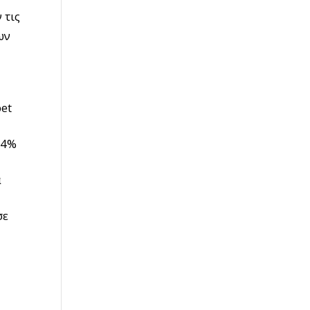
 τις
ων
bet
14%
ά
σε