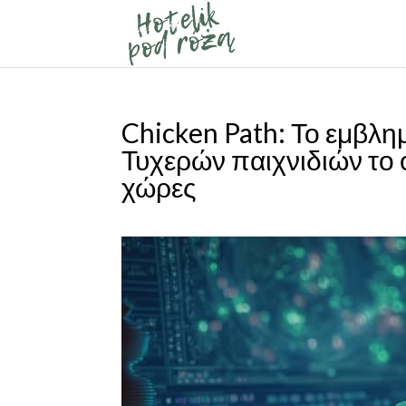
Chicken Path: Το εμβλη
Τυχερών παιχνιδιών το ο
χώρες