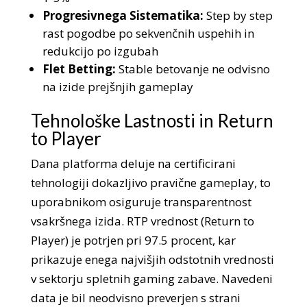
Progresivnega Sistematika:
Step by step
rast pogodbe po sekvenčnih uspehih in
redukcijo po izgubah
Flet Betting:
Stable betovanje ne odvisno
na izide prejšnjih gameplay
Tehnološke Lastnosti in Return
to Player
Dana platforma deluje na certificirani
tehnologiji dokazljivo pravične gameplay, to
uporabnikom osiguruje transparentnost
vsakršnega izida. RTP vrednost (Return to
Player) je potrjen pri 97.5 procent, kar
prikazuje enega najvišjih odstotnih vrednosti
v sektorju spletnih gaming zabave. Navedeni
data je bil neodvisno preverjen s strani