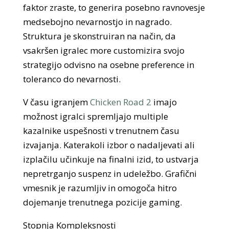
faktor zraste, to generira posebno ravnovesje
medsebojno nevarnostjo in nagrado.
Struktura je skonstruiran na način, da
vsakršen igralec more customizira svojo
strategijo odvisno na osebne preference in
toleranco do nevarnosti.
V času igranjem
Chicken Road 2
imajo
možnost igralci spremljajo multiple
kazalnike uspešnosti v trenutnem času
izvajanja. Katerakoli izbor o nadaljevati ali
izplačilu učinkuje na finalni izid, to ustvarja
nepretrganjo suspenz in udeležbo. Grafični
vmesnik je razumljiv in omogoča hitro
dojemanje trenutnega pozicije gaming.
Stopnja Kompleksnosti