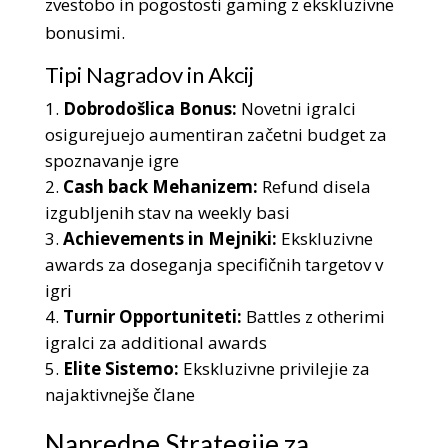
zvestobo in pogostosti gaming z ekskluzivne
bonusimi.
Tipi Nagradov in Akcij
Dobrodošlica Bonus:
Novetni igralci
osigurejuejo aumentiran začetni budget za
spoznavanje igre
Cash back Mehanizem:
Refund disela
izgubljenih stav na weekly basi
Achievements in Mejniki:
Ekskluzivne
awards za doseganja specifičnih targetov v
igri
Turnir Opportuniteti:
Battles z otherimi
igralci za additional awards
Elite Sistemo:
Ekskluzivne privilejie za
najaktivnejše člane
Napredne Strategije za