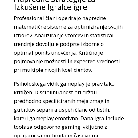
Izkušene Igralce igre
Professional člani operirajo napredne
matematične sisteme za optimiziranje svojih
izborov. Analiziranje vzorcev in statistical
trendnje dovoljuje podprte izborne o
optimal points unovčenja. Kritično je
pojmovanje možnosti in expected vrednosti
pri multiple nivojih koeficientov.
Psihološkega vidik gameplay je prav tako
kritičen. Discipliniranost pri držati
predhodno specificiranih meja zmag in
gubitkov separira uspeh člane od tistih,
kateri gameplay emotivno. Dana igra include
tools za odgovorno gaming, vključno z
opcijami samo-limita in časovnimi