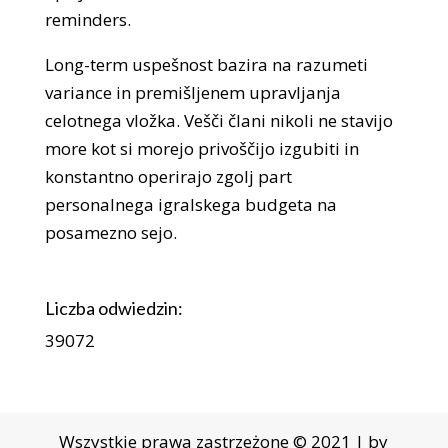
reminders.
Long-term uspešnost bazira na razumeti
variance in premišljenem upravljanja
celotnega vložka. Vešči člani nikoli ne stavijo
more kot si morejo privoščijo izgubiti in
konstantno operirajo zgolj part
personalnega igralskega budgeta na
posamezno sejo.
Liczba odwiedzin:
39072
Wszystkie prawa zastrzeżone © 2021 | by