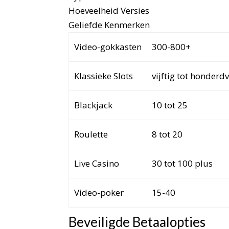
Hoeveelheid Versies
Geliefde Kenmerken
Video-gokkasten
300-800+
Klassieke Slots
vijftig tot honderdv
Blackjack
10 tot 25
Roulette
8 tot 20
Live Casino
30 tot 100 plus
Video-poker
15-40
Beveiligde Betaalopties