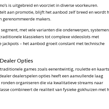
’s is uitgebreid en voorziet in diverse voorkeuren.
elt aan promotie, blijft het aanbod zelf breed en wordt 
van gerenommeerde makers.
e segment, met vele varianten die onderwerpen, systemen
traditionele klassiekers tot complexe videoslots met
 jackpots – het aanbod groeit constant met technische
 Dealer Opties
 traditionele games zoals eenentwintig, roulette en kaart
e-dealer dealerspelen opties heeft een aanvullende laag
s ronden organiseren die via kwalitatieve streams naar
asse combineert de realiteit van fysieke gokhuizen met 