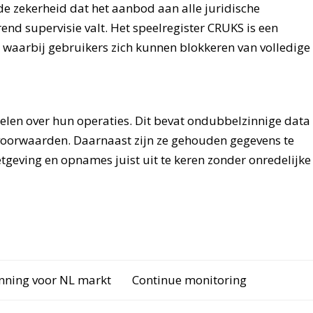
de zekerheid dat het aanbod aan alle juridische
nd supervisie valt. Het speelregister CRUKS is een
, waarbij gebruikers zich kunnen blokkeren van volledige
len over hun operaties. Dit bevat ondubbelzinnige data
 voorwaarden. Daarnaast zijn ze gehouden gegevens te
eving en opnames juist uit te keren zonder onredelijke
unning voor NL markt
Continue monitoring