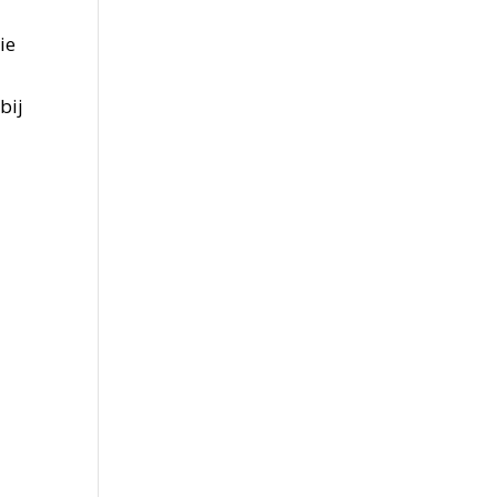
ie
bij