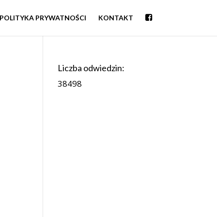
F
POLITYKA PRYWATNOŚCI
KONTAKT
B
Liczba odwiedzin:
38498