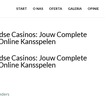
START
O NAS
OFERTA
GALERIA
OPINIE
ndse Casinos: Jouw Complete
Online Kansspelen
ndse Casinos: Jouw Complete
Online Kansspelen
eders