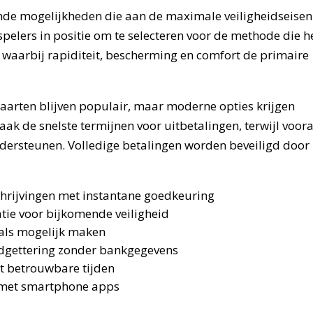
de mogelijkheden die aan de maximale veiligheidseisen
spelers in positie om te selecteren voor de methode die h
, waarbij rapiditeit, bescherming en comfort de primaire
kaarten blijven populair, maar moderne opties krijgen
aak de snelste termijnen voor uitbetalingen, terwijl voora
dersteunen. Volledige betalingen worden beveiligd door
chrijvingen met instantane goedkeuring
atie voor bijkomende veiligheid
wals mogelijk maken
dgettering zonder bankgegevens
t betrouwbare tijden
 met smartphone apps