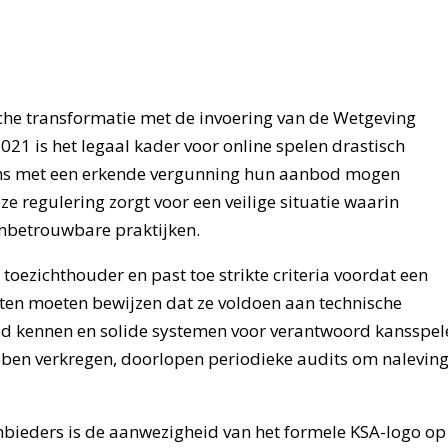
che transformatie met de invoering van de Wetgeving
21 is het legaal kader voor online spelen drastisch
orms met een erkende vergunning hun aanbod mogen
 regulering zorgt voor een veilige situatie waarin
nbetrouwbare praktijken.
 toezichthouder en past toe strikte criteria voordat een
ten moeten bewijzen dat ze voldoen aan technische
d kennen en solide systemen voor verantwoord kansspel
ben verkregen, doorlopen periodieke audits om naleving
nbieders is de aanwezigheid van het formele KSA-logo op