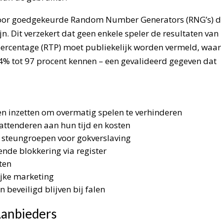
door goedgekeurde Random Number Generators (RNG’s) d
jn. Dit verzekert dat geen enkele speler de resultaten van
spercentage (RTP) moet publiekelijk worden vermeld, waar
% tot 97 procent kennen – een gevalideerd gegeven dat
n inzetten om overmatig spelen te verhinderen
attenderen aan hun tijd en kosten
e steungroepen voor gokverslaving
ende blokkering via register
iten
ijke marketing
 beveiligd blijven bij falen
Aanbieders