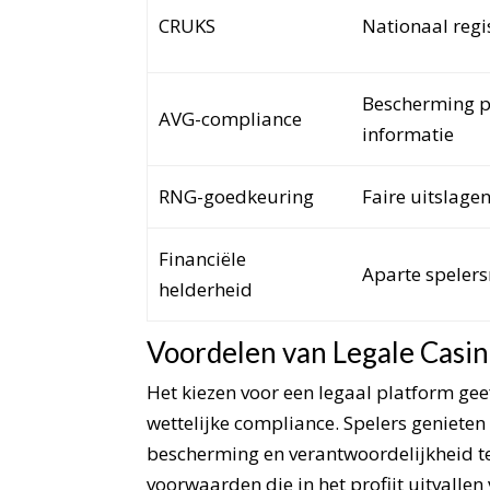
CRUKS
Nationaal regi
Bescherming p
AVG-compliance
informatie
RNG-goedkeuring
Faire uitslage
Financiële
Aparte speler
helderheid
Voordelen van Legale Casin
Het kiezen voor een legaal platform geef
wettelijke compliance. Spelers genieten
bescherming en verantwoordelijkheid t
voorwaarden die in het profijt uitvallen