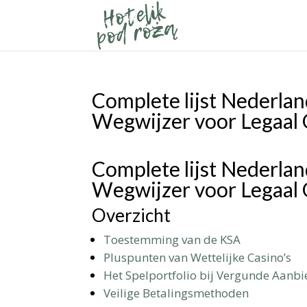
Complete lijst Nederla
Wegwijzer voor Legaal 
Complete lijst Nederla
Wegwijzer voor Legaal 
Overzicht
Toestemming van de KSA
Pluspunten van Wettelijke Casino’s
Het Spelportfolio bij Vergunde Aanbi
Veilige Betalingsmethoden