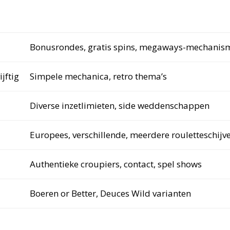
Bonusrondes, gratis spins, megaways-mechanis
ijftig
Simpele mechanica, retro thema’s
Diverse inzetlimieten, side weddenschappen
Europees, verschillende, meerdere rouletteschijv
Authentieke croupiers, contact, spel shows
Boeren or Better, Deuces Wild varianten