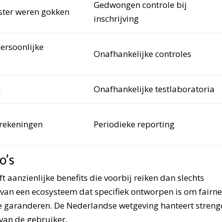
Gedwongen controle bij
ster weren gokken
inschrijving
ersoonlijke
Onafhankelijke controles
n
Onafhankelijke testlaboratoria
srekeningen
Periodieke reporting
o’s
t aanzienlijke benefits die voorbij reiken dan slechts
 van een ecosysteem dat specifiek ontworpen is om fairne
e garanderen. De Nederlandse wetgeving hanteert streng
 van de gebruiker.