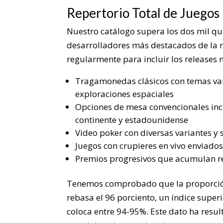
Repertorio Total de Juegos
Nuestro catálogo supera los dos mil qu
desarrolladores más destacados de la 
regularmente para incluir los releases 
Tragamonedas clásicos con temas var
exploraciones espaciales
Opciones de mesa convencionales incl
continente y estadounidense
Video poker con diversas variantes y
Juegos con crupieres en vivo enviado
Premios progresivos que acumulan r
Tenemos comprobado que la proporción
rebasa el 96 porciento, un índice super
coloca entre 94-95%. Este dato ha resu