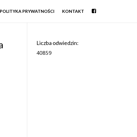
F
POLITYKA PRYWATNOŚCI
KONTAKT
B
a
Liczba odwiedzin:
40859