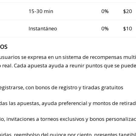
15-30 min
0%
$20
Instantáneo
0%
$10
cos
s usuarios se expresa en un sistema de recompensas multi
o real. Cada apuesta ayuda a reunir puntos que se pued
gistrarse, con bonos de registro y tiradas gratuitos
as las apuestas, ayuda preferencial y montos de retira
, invitaciones a torneos exclusivos y bonos personaliza
uidas, reembolso del quince por ciento, presentes tangib