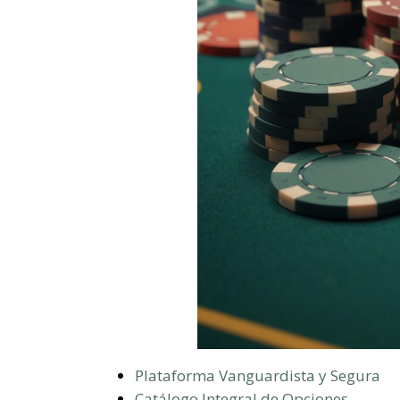
Plataforma Vanguardista y Segura
Catálogo Integral de Opciones