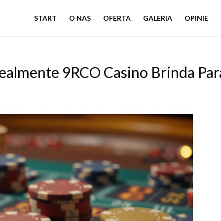
START
O NAS
OFERTA
GALERIA
OPINIE
realmente 9RCO Casino Brinda Par