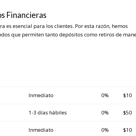
s Financieras
a es esencial para los clientes. Por esta razón, hemos
dos que permiten tanto depósitos como retiros de man
Inmediato
0%
$10
1-3 días hábiles
0%
$50
Inmediato
0%
$10