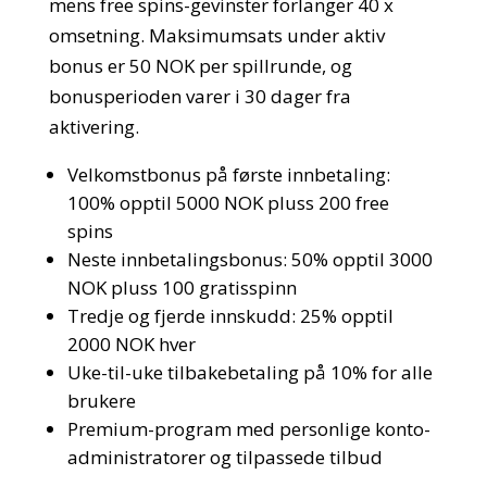
mens free spins-gevinster forlanger 40 x
omsetning. Maksimumsats under aktiv
bonus er 50 NOK per spillrunde, og
bonusperioden varer i 30 dager fra
aktivering.
Velkomstbonus på første innbetaling:
100% opptil 5000 NOK pluss 200 free
spins
Neste innbetalingsbonus: 50% opptil 3000
NOK pluss 100 gratisspinn
Tredje og fjerde innskudd: 25% opptil
2000 NOK hver
Uke-til-uke tilbakebetaling på 10% for alle
brukere
Premium-program med personlige konto-
administratorer og tilpassede tilbud