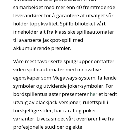
samarbeidet med mer enn 40 fremtredende
leverandører for å garantere at utvalget vår
holder toppkvalitet. Spillbiblioteket vårt
inneholder alt fra klassiske spilleautomater
til avanserte jackpot-spill med
akkumulerende premier.
Våre mest favoriserte spillgrupper omfatter
video spilleautomater med innovative
egenskaper som Megaways-system, fallende
symboler og utvidende joker-symboler. For
bordspillentusiaster presenterer
her
et bredt
utvalg av blackjack-versjoner, rulettspill i
forskjellige stiler, baccarat og poker-
varianter. Livecasinoet vårt overfører live fra
profesjonelle studioer og ekte