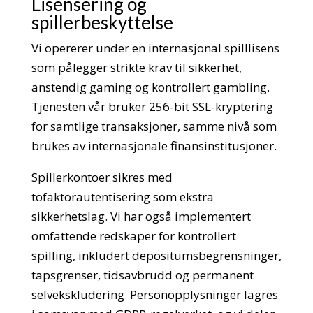
Lisensering og
spillerbeskyttelse
Vi opererer under en internasjonal spilllisens
som pålegger strikte krav til sikkerhet,
anstendig gaming og kontrollert gambling.
Tjenesten vår bruker 256-bit SSL-kryptering
for samtlige transaksjoner, samme nivå som
brukes av internasjonale finansinstitusjoner.
Spillerkontoer sikres med
tofaktorautentisering som ekstra
sikkerhetslag. Vi har også implementert
omfattende redskaper for kontrollert
spilling, inkludert depositumsbegrensninger,
tapsgrenser, tidsavbrudd og permanent
selvekskludering. Personopplysninger lagres