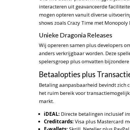
interacteren uit geavanceerde faciliteit
mogen opteren vanuit diverse uitvoerin
shows zoals Crazy Time met Monopoly L
Unieke Dragonia Releases
Wij opereren samen plus developers om
anders verkrijgbaar worden. Deze spell
spelersgroep plus omvatten bijzondere
Betaalopties plus Transacti
Betaling aanpasbaarheid bevindt zich 
het ruim bereik voor transactiemogelij
markt.
iDEAL:
Directe betalingen inclusief in
Creditcards:
Visa plus Mastercard me
E-wallets:
Skrill, Neteller plus PayPal