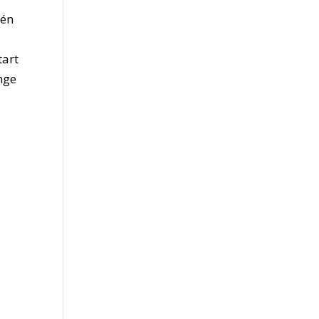
één
tart
nge