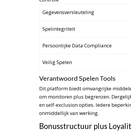
Gegevensversleuteling
Spelintegriteit
Persoonlijke Data Compliance
Veilig Spelen
Verantwoord Spelen Tools
Dit platform biedt omvangrijke middel
om monitoren plus begrenzen. Dergelijk
en self-exclusion opties. Iedere beperk
onmiddellijk van werking.
Bonusstructuur plus Loyali