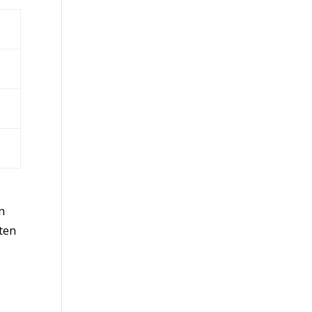
n
ten