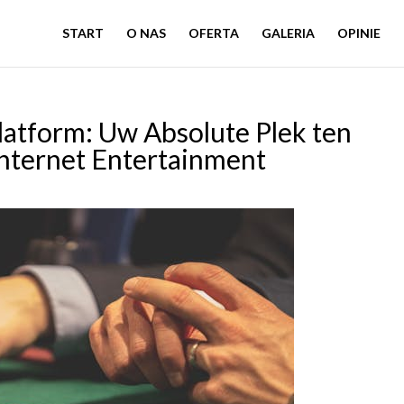
START
O NAS
OFERTA
GALERIA
OPINIE
latform: Uw Absolute Plek ten
nternet Entertainment