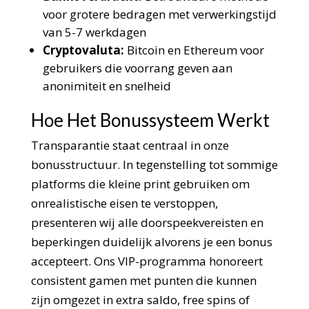
voor grotere bedragen met verwerkingstijd
van 5-7 werkdagen
Cryptovaluta:
Bitcoin en Ethereum voor
gebruikers die voorrang geven aan
anonimiteit en snelheid
Hoe Het Bonussysteem Werkt
Transparantie staat centraal in onze
bonusstructuur. In tegenstelling tot sommige
platforms die kleine print gebruiken om
onrealistische eisen te verstoppen,
presenteren wij alle doorspeekvereisten en
beperkingen duidelijk alvorens je een bonus
accepteert. Ons VIP-programma honoreert
consistent gamen met punten die kunnen
zijn omgezet in extra saldo, free spins of