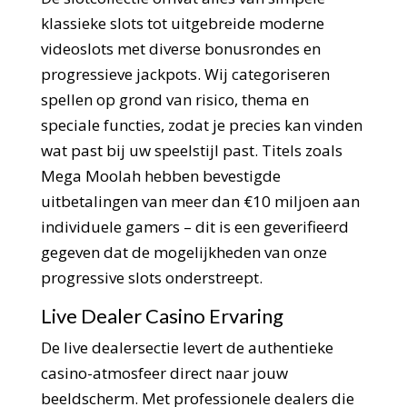
klassieke slots tot uitgebreide moderne
videoslots met diverse bonusrondes en
progressieve jackpots. Wij categoriseren
spellen op grond van risico, thema en
speciale functies, zodat je precies kan vinden
wat past bij uw speelstijl past. Titels zoals
Mega Moolah hebben bevestigde
uitbetalingen van meer dan €10 miljoen aan
individuele gamers – dit is een geverifieerd
gegeven dat de mogelijkheden van onze
progressive slots onderstreept.
Live Dealer Casino Ervaring
De live dealersectie levert de authentieke
casino-atmosfeer direct naar jouw
beeldscherm. Met professionele dealers die