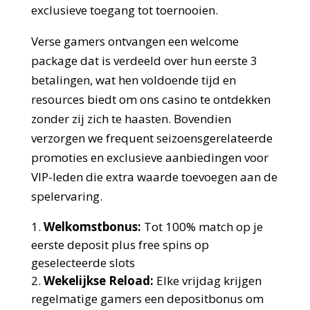
exclusieve toegang tot toernooien.
Verse gamers ontvangen een welcome
package dat is verdeeld over hun eerste 3
betalingen, wat hen voldoende tijd en
resources biedt om ons casino te ontdekken
zonder zij zich te haasten. Bovendien
verzorgen we frequent seizoensgerelateerde
promoties en exclusieve aanbiedingen voor
VIP-leden die extra waarde toevoegen aan de
spelervaring.
Welkomstbonus:
Tot 100% match op je
eerste deposit plus free spins op
geselecteerde slots
Wekelijkse Reload:
Elke vrijdag krijgen
regelmatige gamers een depositbonus om