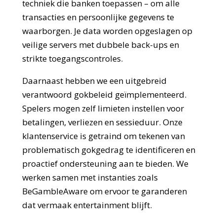
techniek die banken toepassen – om alle
transacties en persoonlijke gegevens te
waarborgen. Je data worden opgeslagen op
veilige servers met dubbele back-ups en
strikte toegangscontroles.
Daarnaast hebben we een uitgebreid
verantwoord gokbeleid geïmplementeerd.
Spelers mogen zelf limieten instellen voor
betalingen, verliezen en sessieduur. Onze
klantenservice is getraind om tekenen van
problematisch gokgedrag te identificeren en
proactief ondersteuning aan te bieden. We
werken samen met instanties zoals
BeGambleAware om ervoor te garanderen
dat vermaak entertainment blijft.