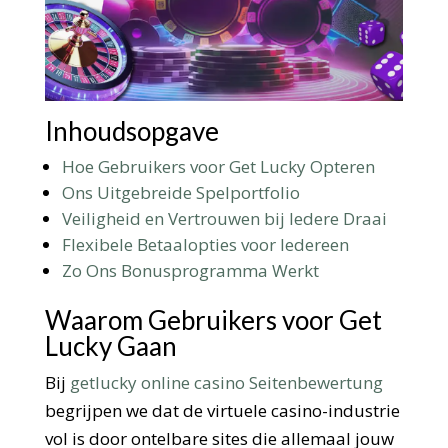
Inhoudsopgave
Hoe Gebruikers voor Get Lucky Opteren
Ons Uitgebreide Spelportfolio
Veiligheid en Vertrouwen bij Iedere Draai
Flexibele Betaalopties voor Iedereen
Zo Ons Bonusprogramma Werkt
Waarom Gebruikers voor Get
Lucky Gaan
Bij
getlucky online casino Seitenbewertung
begrijpen we dat de virtuele casino-industrie
vol is door ontelbare sites die allemaal jouw