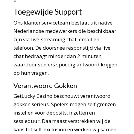
Toegewijde Support
Ons klantenserviceteam bestaat uit native
Nederlandse medewerkers die beschikbaar
zijn via live-streaming chat, email en
telefoon. De doorsnee responstijd via live
chat bedraagt minder dan 2 minuten,
waardoor spelers spoedig antwoord krijgen
op hun vragen.
Verantwoord Gokken
GetLucky Casino beschouwt verantwoord
gokken serieus. Spelers mogen zelf grenzen
instellen voor deposits, inzetten en
sessieduur. Daarnaast verstrekken wij de
kans tot self-exclusion en werken wij samen