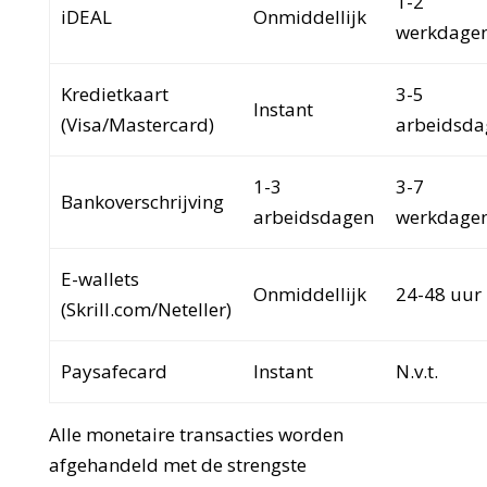
1-2
iDEAL
Onmiddellijk
werkdage
Kredietkaart
3-5
Instant
(Visa/Mastercard)
arbeidsda
1-3
3-7
Bankoverschrijving
arbeidsdagen
werkdage
E-wallets
Onmiddellijk
24-48 uur
(Skrill.com/Neteller)
Paysafecard
Instant
N.v.t.
Alle monetaire transacties worden
afgehandeld met de strengste