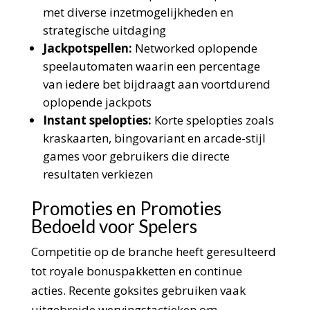
met diverse inzetmogelijkheden en
strategische uitdaging
Jackpotspellen:
Networked oplopende
speelautomaten waarin een percentage
van iedere bet bijdraagt aan voortdurend
oplopende jackpots
Instant spelopties:
Korte spelopties zoals
kraskaarten, bingovariant en arcade-stijl
games voor gebruikers die directe
resultaten verkiezen
Promoties en Promoties
Bedoeld voor Spelers
Competitie op de branche heeft geresulteerd
tot royale bonuspakketten en continue
acties. Recente goksites gebruiken vaak
uitgebreide wervingstactieken om