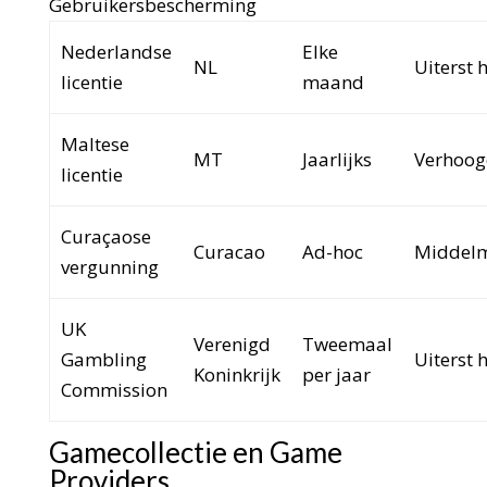
Gebruikersbescherming
Nederlandse
Elke
NL
Uiterst 
licentie
maand
Maltese
MT
Jaarlijks
Verhoo
licentie
Curaçaose
Curacao
Ad-hoc
Middelm
vergunning
UK
Verenigd
Tweemaal
Gambling
Uiterst 
Koninkrijk
per jaar
Commission
Gamecollectie en Game
Providers