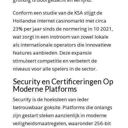
Conform een studie van de KSA stijgt de
Hollandse internet casinomarkt met circa
23% per jaar sinds de normering in 10 2021,
wat zorgt in een instroom van zowel lokale
als internationale operators die innovatieve
features aanbieden. Deze expansie
stimuleert competitie en verbetert de
niveaus voor alle spelers in de sector.
Security en Certificeringen Op
Moderne Platforms
Security is de hoeksteen van ieder
betrouwbaar goksite. Platforms die onlangs
zijn gestart steken aanzienlijk in moderne
veiligheidsmaatregelen, waaronder 256-bit