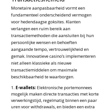
Monetaire aanpasbaarheid vormt een
fundamenteel onderscheidend vermogen
voor hedendaagse goksites. Klanten
verlangen een ruim bereik aan
transactiemethoden die aansluiten bij hun
persoonlijke wensen en behoeften
aangaande tempo, vertrouwelijkheid en
gemak. Innovatieve casino’s implementeren
niet alleen klassieke als nieuwe
transactiemiddelen om maximale
beschikbaarheid te waarborgen.
E-wallets:
Elektronische portemonnees
mogelijk maken directe transacties met korte
verwerkingstijd, regelmatig binnen een paar
uren voor withdrawals, en bieden een extra