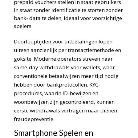
prepaid vouchers stellen in staat gebruikers
in staat zonder identificatie te storten zonder
bank- data te delen, ideaal voor voorzichtige
spelers
Doorlooptijden voor uitbetalingen lopen
uiteen aanzienlijk per transactiemethode en
goksite. Moderne operators streven naar
same-day withdrawals voor wallets, waar
conventionele betaalwijzen meer tijd nodig
hebben door bankprotocollen. KYC-
procedures, waarin ID-bewijzen en
woonbewijzen zijn gecontroleerd, kunnen
eerste withdrawals vertragen maar dienen
fraudepreventie.
Smartphone Spelen en