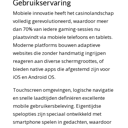
Gebruikservaring
Mobiele innovatie heeft het casinolandschap
volledig gerevolutioneerd, waardoor meer
dan 70% van iedere gaming-sessies nu
plaatsvindt via mobiele telefoons en tablets.
Moderne platforms bouwen adaptieve
websites die zonder handmatig ingrijpen
reageren aan diverse schermgroottes, of
bieden native apps die afgestemd zijn voor
iOS en Android OS.
Touchscreen omgevingen, logische navigatie
en snelle laadtijden definiëren excellente
mobile gebruikersbeleving. Eigentijdse
spelopties zijn speciaal ontwikkeld met
smartphone spelen in gedachten, waardoor