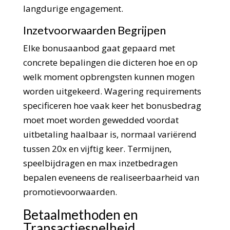
langdurige engagement.
Inzetvoorwaarden Begrijpen
Elke bonusaanbod gaat gepaard met
concrete bepalingen die dicteren hoe en op
welk moment opbrengsten kunnen mogen
worden uitgekeerd. Wagering requirements
specificeren hoe vaak keer het bonusbedrag
moet moet worden gewedded voordat
uitbetaling haalbaar is, normaal variërend
tussen 20x en vijftig keer. Termijnen,
speelbijdragen en max inzetbedragen
bepalen eveneens de realiseerbaarheid van
promotievoorwaarden.
Betaalmethoden en
Transactiesnelheid