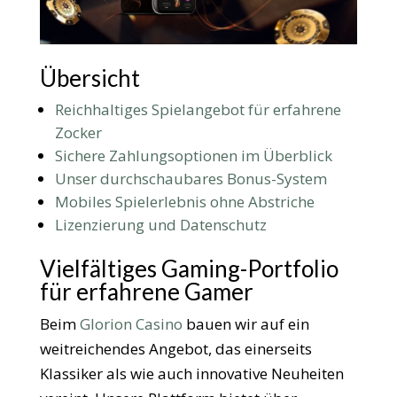
Übersicht
Reichhaltiges Spielangebot für erfahrene
Zocker
Sichere Zahlungsoptionen im Überblick
Unser durchschaubares Bonus-System
Mobiles Spielerlebnis ohne Abstriche
Lizenzierung und Datenschutz
Vielfältiges Gaming-Portfolio
für erfahrene Gamer
Beim
Glorion Casino
bauen wir auf ein
weitreichendes Angebot, das einerseits
Klassiker als wie auch innovative Neuheiten