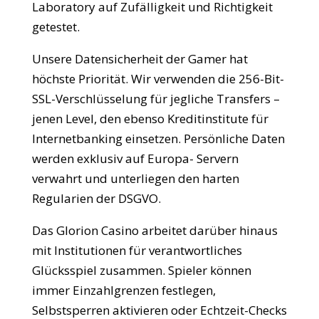
Laboratory auf Zufälligkeit und Richtigkeit
getestet.
Unsere Datensicherheit der Gamer hat
höchste Priorität. Wir verwenden die 256-Bit-
SSL-Verschlüsselung für jegliche Transfers –
jenen Level, den ebenso Kreditinstitute für
Internetbanking einsetzen. Persönliche Daten
werden exklusiv auf Europa- Servern
verwahrt und unterliegen den harten
Regularien der DSGVO.
Das Glorion Casino arbeitet darüber hinaus
mit Institutionen für verantwortliches
Glücksspiel zusammen. Spieler können
immer Einzahlgrenzen festlegen,
Selbstsperren aktivieren oder Echtzeit-Checks