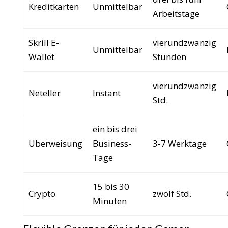
Kreditkarten
Unmittelbar
Arbeitstage
Skrill E-
vierundzwanzig
Unmittelbar
Wallet
Stunden
vierundzwanzig
Neteller
Instant
Std.
ein bis drei
Überweisung
Business-
3-7 Werktage
Tage
15 bis 30
Crypto
zwölf Std.
Minuten