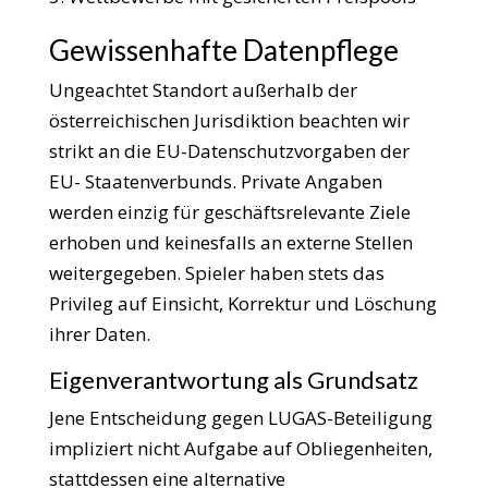
Gewissenhafte Datenpflege
Ungeachtet Standort außerhalb der
österreichischen Jurisdiktion beachten wir
strikt an die EU-Datenschutzvorgaben der
EU- Staatenverbunds. Private Angaben
werden einzig für geschäftsrelevante Ziele
erhoben und keinesfalls an externe Stellen
weitergegeben. Spieler haben stets das
Privileg auf Einsicht, Korrektur und Löschung
ihrer Daten.
Eigenverantwortung als Grundsatz
Jene Entscheidung gegen LUGAS-Beteiligung
impliziert nicht Aufgabe auf Obliegenheiten,
stattdessen eine alternative