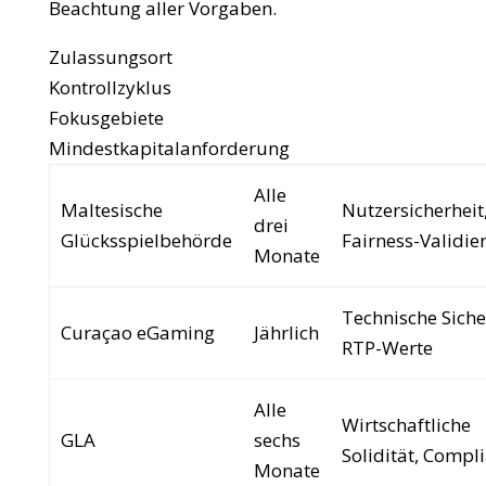
Beachtung aller Vorgaben.
Zulassungsort
Kontrollzyklus
Fokusgebiete
Mindestkapitalanforderung
Alle
Maltesische
Nutzersicherheit
drei
Glücksspielbehörde
Fairness-Validie
Monate
Technische Siche
Curaçao eGaming
Jährlich
RTP-Werte
Alle
Wirtschaftliche
GLA
sechs
Solidität, Compl
Monate