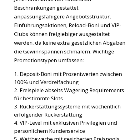
Beschränkungen gestattet
anpassungsfähigere Angebotsstruktur.
Einführungsaktionen, Reload-Boni und VIP-
Clubs können freigiebiger ausgestaltet
werden, da keine extra gesetzlichen Abgaben
die Gewinnspannen schmälern. Wichtige
Promotionstypen umfassen:
Deposit-Boni mit Prozentwerten zwischen
100% und Verdreifachung
Freispiele abseits Wagering Requirements
für bestimmte Slots
Rückerstattungssysteme mit wöchentlich
erfolgender Rückerstattung
VIP-Level mit exklusiven Privilegien und
persönlichem Kundenservice
Wettbewerbe mit gesicherten Preispools