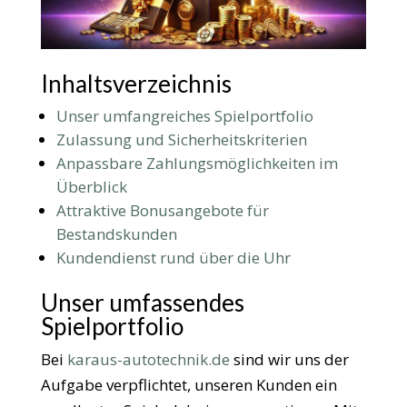
Inhaltsverzeichnis
Unser umfangreiches Spielportfolio
Zulassung und Sicherheitskriterien
Anpassbare Zahlungsmöglichkeiten im
Überblick
Attraktive Bonusangebote für
Bestandskunden
Kundendienst rund über die Uhr
Unser umfassendes
Spielportfolio
Bei
karaus-autotechnik.de
sind wir uns der
Aufgabe verpflichtet, unseren Kunden ein