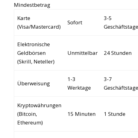
Mindestbetrag
Karte
3-5
Sofort
(Visa/Mastercard)
Geschäftstag
Elektronische
Geldbörsen
Unmittelbar
24 Stunden
(Skrill, Neteller)
1-3
3-7
Überweisung
Werktage
Geschäftstag
Kryptowährungen
(Bitcoin,
15 Minuten
1 Stunde
Ethereum)