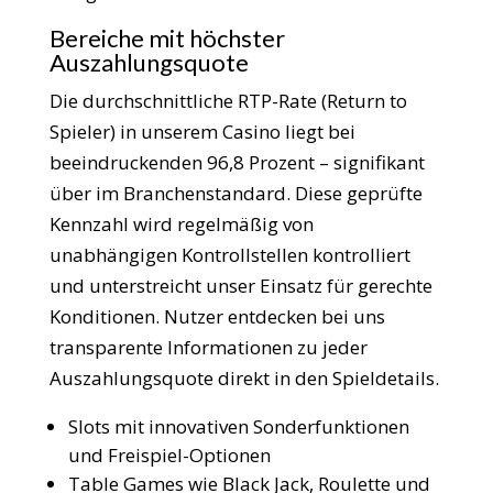
Bereiche mit höchster
Auszahlungsquote
Die durchschnittliche RTP-Rate (Return to
Spieler) in unserem Casino liegt bei
beeindruckenden 96,8 Prozent – signifikant
über im Branchenstandard. Diese geprüfte
Kennzahl wird regelmäßig von
unabhängigen Kontrollstellen kontrolliert
und unterstreicht unser Einsatz für gerechte
Konditionen. Nutzer entdecken bei uns
transparente Informationen zu jeder
Auszahlungsquote direkt in den Spieldetails.
Slots mit innovativen Sonderfunktionen
und Freispiel-Optionen
Table Games wie Black Jack, Roulette und