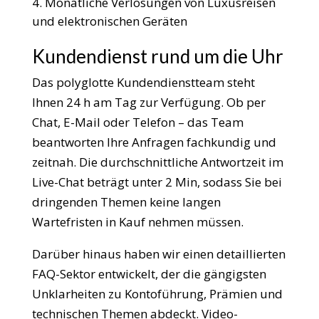
Monatliche Verlosungen von Luxusreisen
und elektronischen Geräten
Kundendienst rund um die Uhr
Das polyglotte Kundendienstteam steht
Ihnen 24 h am Tag zur Verfügung. Ob per
Chat, E-Mail oder Telefon – das Team
beantworten Ihre Anfragen fachkundig und
zeitnah. Die durchschnittliche Antwortzeit im
Live-Chat beträgt unter 2 Min, sodass Sie bei
dringenden Themen keine langen
Wartefristen in Kauf nehmen müssen.
Darüber hinaus haben wir einen detaillierten
FAQ-Sektor entwickelt, der die gängigsten
Unklarheiten zu Kontoführung, Prämien und
technischen Themen abdeckt. Video-