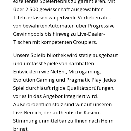
exzellentes Spielerlebnis zu garantieren. Mit
über 2.500 gewissenhaft ausgewählten
Titeln erfassen wir jedwede Vorlieben ab –
von bewährten Automaten über Progressive
Gewinnpools bis hinweg zu Live-Dealer-
Tischen mit kompetenten Croupiers.
Unsere Spielbibliothek wird stetig ausgebaut
und umfasst Spiele von namhaften
Entwicklern wie NetEnt, Microgaming,
Evolution Gaming und Pragmatic Play. Jedes
Spiel durchläuft rigide Qualitätsprüfungen,
vor es in das Angebot integriert wird.
Außerordentlich stolz sind wir auf unseren
Live-Bereich, der authentische Kasino-
Stimmung unmittelbar zu Ihnen nach Heim
bringt.