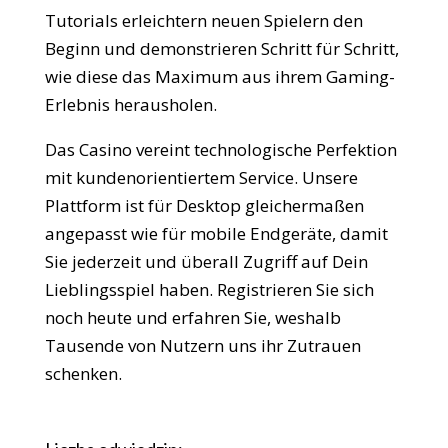
Tutorials erleichtern neuen Spielern den
Beginn und demonstrieren Schritt für Schritt,
wie diese das Maximum aus ihrem Gaming-
Erlebnis herausholen.
Das Casino vereint technologische Perfektion
mit kundenorientiertem Service. Unsere
Plattform ist für Desktop gleichermaßen
angepasst wie für mobile Endgeräte, damit
Sie jederzeit und überall Zugriff auf Dein
Lieblingsspiel haben. Registrieren Sie sich
noch heute und erfahren Sie, weshalb
Tausende von Nutzern uns ihr Zutrauen
schenken.