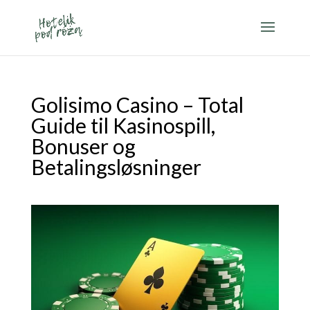
Golisimo Casino – Total
Guide til Kasinospill,
Bonuser og
Betalingsløsninger