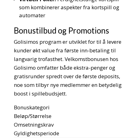
som kombinerer aspekter fra kortspill og
automater
Bonustilbud og Promotions
Golisimos program er utviklet for til å levere
kunder økt value fra første inn-betaling til
langvarig trofasthet. Velkomstbonusen hos
Golisimo omfatter både ekstra-penger og
gratisrunder spredt over de første deposits,
noe som tilbyr nye medlemmer en betydelig
boost i spillebudsjett.
Bonuskategori
Beløp/Størrelse
Omsetningskrav
Gyldighetsperiode