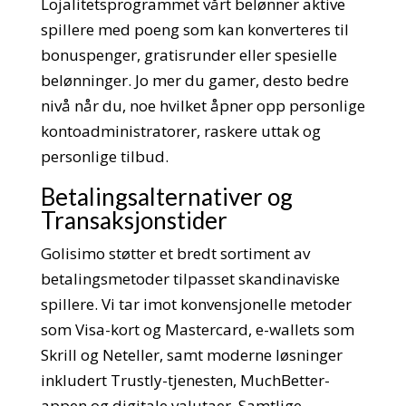
Lojalitetsprogrammet vårt belønner aktive
spillere med poeng som kan konverteres til
bonuspenger, gratisrunder eller spesielle
belønninger. Jo mer du gamer, desto bedre
nivå når du, noe hvilket åpner opp personlige
kontoadministratorer, raskere uttak og
personlige tilbud.
Betalingsalternativer og
Transaksjonstider
Golisimo støtter et bredt sortiment av
betalingsmetoder tilpasset skandinaviske
spillere. Vi tar imot konvensjonelle metoder
som Visa-kort og Mastercard, e-wallets som
Skrill og Neteller, samt moderne løsninger
inkludert Trustly-tjenesten, MuchBetter-
appen og digitale valutaer. Samtlige