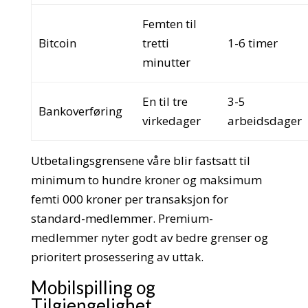
Femten til
Bitcoin
tretti
1-6 timer
minutter
En til tre
3-5
Bankoverføring
virkedager
arbeidsdager
Utbetalingsgrensene våre blir fastsatt til
minimum to hundre kroner og maksimum
femti 000 kroner per transaksjon for
standard-medlemmer. Premium-
medlemmer nyter godt av bedre grenser og
prioritert prosessering av uttak.
Mobilspilling og
Tilgjengelighet