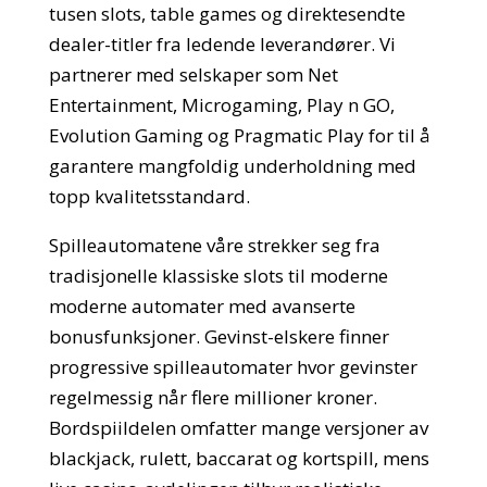
tusen slots, table games og direktesendte
dealer-titler fra ledende leverandører. Vi
partnerer med selskaper som Net
Entertainment, Microgaming, Play n GO,
Evolution Gaming og Pragmatic Play for til å
garantere mangfoldig underholdning med
topp kvalitetsstandard.
Spilleautomatene våre strekker seg fra
tradisjonelle klassiske slots til moderne
moderne automater med avanserte
bonusfunksjoner. Gevinst-elskere finner
progressive spilleautomater hvor gevinster
regelmessig når flere millioner kroner.
Bordspiildelen omfatter mange versjoner av
blackjack, rulett, baccarat og kortspill, mens