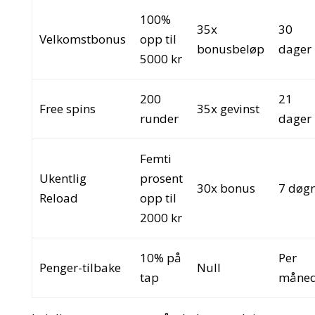
100%
35x
30
Velkomstbonus
opp til
bonusbeløp
dager
5000 kr
200
21
Free spins
35x gevinst
runder
dager
Femti
Ukentlig
prosent
30x bonus
7 døg
Reload
opp til
2000 kr
10% på
Per
Penger-tilbake
Null
tap
måne