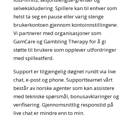
selvekskludering. Spillere kan til enhver som
helst ta seg en pause eller varig stenge
brukerkontoen gjennom kontoinnstillingene.
Vi partnerer med organisasjoner som
GamCare og Gambling Therapy for å gi
støtte til brukere som opplever utfordringer
med spilleatferd.
Support er tilgjengelig døgnet rundt via live
chat, e-post og phone. Supportteamet vårt
består av norske agenter som kan assistere
med tekniske spørsmål, bonusavklaringer og
verifisering. Gjennomsnittlig responstid på
live chat er mindre enn to min.