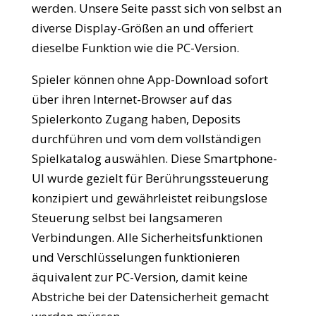
werden. Unsere Seite passt sich von selbst an
diverse Display-Größen an und offeriert
dieselbe Funktion wie die PC-Version.
Spieler können ohne App-Download sofort
über ihren Internet-Browser auf das
Spielerkonto Zugang haben, Deposits
durchführen und vom dem vollständigen
Spielkatalog auswählen. Diese Smartphone-
UI wurde gezielt für Berührungssteuerung
konzipiert und gewährleistet reibungslose
Steuerung selbst bei langsameren
Verbindungen. Alle Sicherheitsfunktionen
und Verschlüsselungen funktionieren
äquivalent zur PC-Version, damit keine
Abstriche bei der Datensicherheit gemacht