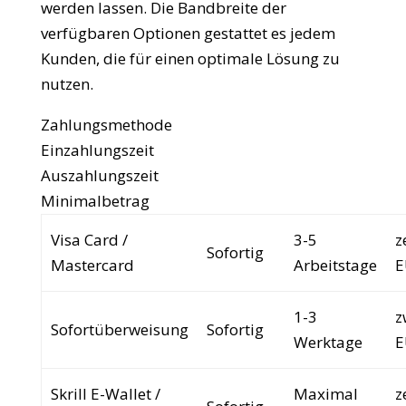
werden lassen. Die Bandbreite der
verfügbaren Optionen gestattet es jedem
Kunden, die für einen optimale Lösung zu
nutzen.
Zahlungsmethode
Einzahlungszeit
Auszahlungszeit
Minimalbetrag
Visa Card /
3-5
z
Sofortig
Mastercard
Arbeitstage
E
1-3
z
Sofortüberweisung
Sofortig
Werktage
E
Skrill E-Wallet /
Maximal
z