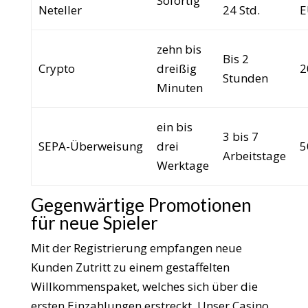
Sofortig
Neteller
24 Std.
E
zehn bis
Bis 2
Crypto
dreißig
2
Stunden
Minuten
ein bis
3 bis 7
SEPA-Überweisung
drei
5
Arbeitstage
Werktage
Gegenwärtige Promotionen
für neue Spieler
Mit der Registrierung empfangen neue
Kunden Zutritt zu einem gestaffelten
Willkommenspaket, welches sich über die
ersten Einzahlungen erstreckt. Unser Casino