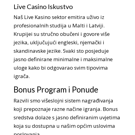
Live Casino Iskustvo
Naš Live Kasino sektor emitira uživo iz
profesionalnih studija u Malti i Latviji.
Krupijei su stručno obučeni i govore više
jezika, uključujući engleski, njemački i
skandinavske jezike. Svaki sto posjeduje
jasno definirane minimalne i maksimalne
uloge kako bi odgovarao svim tipovima
igrača.
Bonus Program i Ponude
Razvili smo višeslojni sistem nagrađivanja
koji prepoznaje razne načine igranja. Bonus
sredstva dolaze s jasno definiranim uvjetima
koja su dostupna u našim općim uslovima
poslovanja.