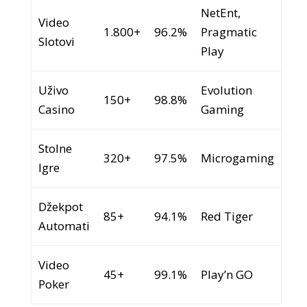
NetEnt,
Video
1.800+
96.2%
Pragmatic
Slotovi
Play
Uživo
Evolution
150+
98.8%
Casino
Gaming
Stolne
320+
97.5%
Microgaming
Igre
Džekpot
85+
94.1%
Red Tiger
Automati
Video
45+
99.1%
Play’n GO
Poker