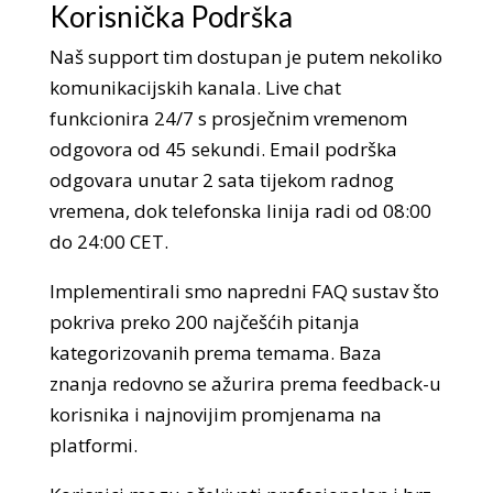
Korisnička Podrška
Naš support tim dostupan je putem nekoliko
komunikacijskih kanala. Live chat
funkcionira 24/7 s prosječnim vremenom
odgovora od 45 sekundi. Email podrška
odgovara unutar 2 sata tijekom radnog
vremena, dok telefonska linija radi od 08:00
do 24:00 CET.
Implementirali smo napredni FAQ sustav što
pokriva preko 200 najčešćih pitanja
kategorizovanih prema temama. Baza
znanja redovno se ažurira prema feedback-u
korisnika i najnovijim promjenama na
platformi.