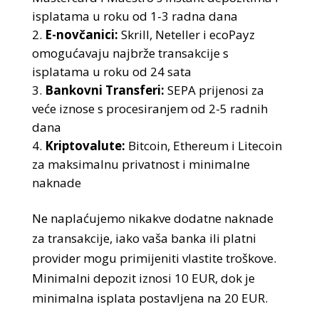
isplatama u roku od 1-3 radna dana
E-novčanici:
Skrill, Neteller i ecoPayz
omogućavaju najbrže transakcije s
isplatama u roku od 24 sata
Bankovni Transferi:
SEPA prijenosi za
veće iznose s procesiranjem od 2-5 radnih
dana
Kriptovalute:
Bitcoin, Ethereum i Litecoin
za maksimalnu privatnost i minimalne
naknade
Ne naplaćujemo nikakve dodatne naknade
za transakcije, iako vaša banka ili platni
provider mogu primijeniti vlastite troškove.
Minimalni depozit iznosi 10 EUR, dok je
minimalna isplata postavljena na 20 EUR.