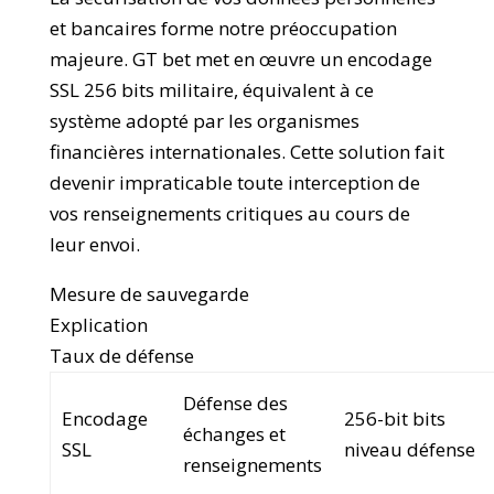
et bancaires forme notre préoccupation
majeure. GT bet met en œuvre un encodage
SSL 256 bits militaire, équivalent à ce
système adopté par les organismes
financières internationales. Cette solution fait
devenir impraticable toute interception de
vos renseignements critiques au cours de
leur envoi.
Mesure de sauvegarde
Explication
Taux de défense
Défense des
Encodage
256-bit bits
échanges et
SSL
niveau défense
renseignements