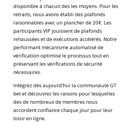
disponible à chacun des les moyens. Pour les
retraits, nous avons établi des plafonds
raisonnables avec un plancher de 20€. Les
participants VIP jouissent de plafonds
rehaussées et de exécutions accélérés. Notre
performant mécanisme automatisé de
vérification optimise le processus tout en
préservant les vérifications de sécurité
nécessaires.
Intégrez dès aujourd’hui la communauté GT
bet et découvrez les raisons pour lesquelles
des de nombreux de membres nous
accordent confiance chaque jour pour leur
loisir en ligne.