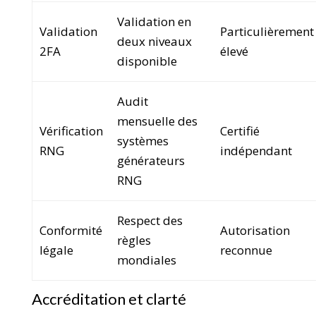
Validation en
Validation
Particulièrement
deux niveaux
2FA
élevé
disponible
Audit
mensuelle des
Vérification
Certifié
systèmes
RNG
indépendant
générateurs
RNG
Respect des
Conformité
Autorisation
règles
légale
reconnue
mondiales
Accréditation et clarté