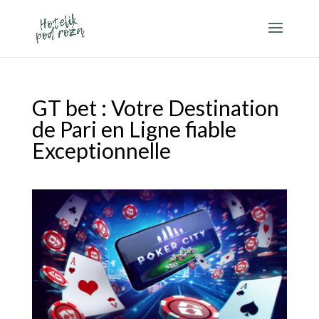
GT bet : Votre Destination
de Pari en Ligne fiable
Exceptionnelle