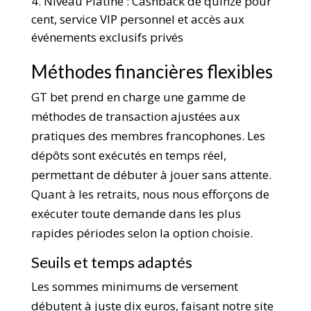
Niveau Platine : Cashback de quinze pour
cent, service VIP personnel et accès aux
événements exclusifs privés
Méthodes financières flexibles
GT bet prend en charge une gamme de
méthodes de transaction ajustées aux
pratiques des membres francophones. Les
dépôts sont exécutés en temps réel,
permettant de débuter à jouer sans attente.
Quant à les retraits, nous nous efforçons de
exécuter toute demande dans les plus
rapides périodes selon la option choisie.
Seuils et temps adaptés
Les sommes minimums de versement
débutent à juste dix euros, faisant notre site