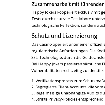
Zusammenarbeit mit führenden 
Happy Jokers kooperiert exklusiv mit 
Tests durch neutrale Testlabore unterz
technologische Perfektion, sondern auch
Schutz und Lizenzierung
Das Casino operiert unter einer offiziel
regulatorische Anforderungen. Die Kodi
SSL-Technologie, durch die Geldtransfe
Bei Happy Jokers passieren sämtliche IT
Vulnerabilitäten rechtzeitig zu identifiz
Verifikationsprozess zum Schutzmaß
Segregierte Client-Accounts, die vom
Regelmäßige unabhängige Audits dur
Strikte Privacy-Policies entspreche