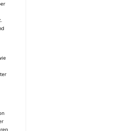
ber
.
nd
wie
ter
on
er
eren