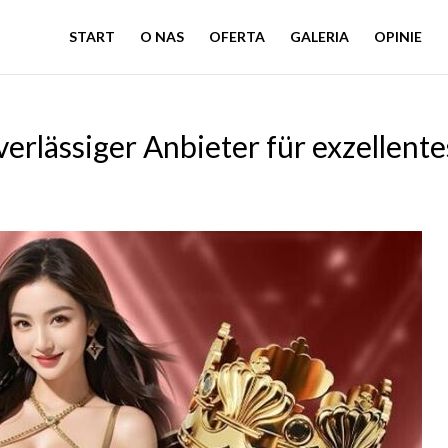
START
O NAS
OFERTA
GALERIA
OPINIE
erlässiger Anbieter für exzellente