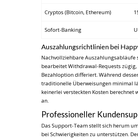
Cryptos (Bitcoin, Ethereum)
1
Sofort-Banking
U
Auszahlungsrichtlinien bei Happ
Nachvollziehbare Auszahlungsabläufe 
bearbeitet Withdrawal-Requests zügig,
Bezahloption differiert. Während dess
traditionelle Überweisungen minimal lä
keinerlei versteckten Kosten berechnet 
an.
Professioneller Kundensup
Das Support-Team stellt sich herum um
bei Schwierigkeiten zu unterstützen. D