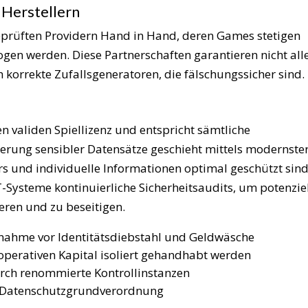
Herstellern
geprüften Providern Hand in Hand, deren Games stetigen
ogen werden. Diese Partnerschaften garantieren nicht all
 korrekte Zufallsgeneratoren, die fälschungssicher sind.
len validen Spiellizenz und entspricht sämtliche
erung sensibler Datensätze geschieht mittels modernste
rs und individuelle Informationen optimal geschützt sind
-Systeme kontinuierliche Sicherheitsaudits, um potenzie
ieren und zu beseitigen.
nahme vor Identitätsdiebstahl und Geldwäsche
 operativen Kapital isoliert gehandhabt werden
ch renommierte Kontrollinstanzen
nd Datenschutzgrundverordnung