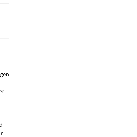
ögen
er
nd
er