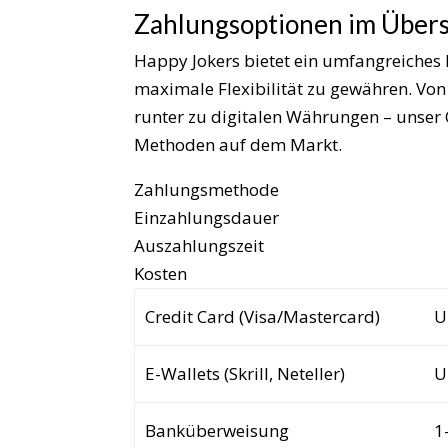
Zahlungsoptionen im Übers
Happy Jokers bietet ein umfangreiches
maximale Flexibilität zu gewähren. Von
runter zu digitalen Währungen – unser 
Methoden auf dem Markt.
Zahlungsmethode
Einzahlungsdauer
Auszahlungszeit
Kosten
Credit Card (Visa/Mastercard)
U
E-Wallets (Skrill, Neteller)
U
Banküberweisung
1