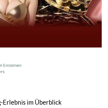
m Einzelnen
ers
-Erlebnis im Überblick