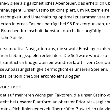
ine-Spiele als ganzheitliches Abenteuer, das erheblich ü
hinausgeht. Unser Casino ist konzipiert, um Nutzern eine
 Gerechtigkeit und Unterhaltung optimal zusammen vereint
ierten Internet-Casinos beträgt bei 96 Prozentpunkten, u
n Branchendurchschnitt konstant durch die sorgfältig
sche Spiele.
rst intuitive Navigation aus, die sowohl Einsteigern als 
ren Lieblingsspielen erleichtert. Die Software wurde so
f sämtlichen Endgeräten einwandfrei läuft – vom Compu
se Anpassungsfähigkeit ermöglicht es unseren Spielern,
das persönliche Spielerkonto einzuloggen.
vorzugen
det auf mehreren wichtigen Faktoren, die unser Casino v
eht bei unserer Plattform an oberster Priorität – jeglich
ing-Richtlinien jederzeit überprüfen. Zusätzlich platzi