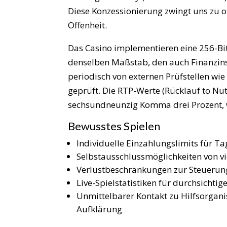
Diese Konzessionierung zwingt uns zu o
Offenheit.
Das Casino implementieren eine 256-Bi
denselben Maßstab, den auch Finanzinst
periodisch von externen Prüfstellen wi
geprüft. Die RTP-Werte (Rücklauf to Nut
sechsundneunzig Komma drei Prozent, w
Bewusstes Spielen
Individuelle Einzahlungslimits für 
Selbstausschlussmöglichkeiten von 
Verlustbeschränkungen zur Steuerun
Live-Spielstatistiken für durchsichtig
Unmittelbarer Kontakt zu Hilfsorgan
Aufklärung