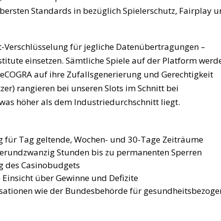
bersten Standards in bezüglich Spielerschutz, Fairplay 
t-Verschlüsselung für jegliche Datenübertragungen –
itute einsetzen. Sämtliche Spiele auf der Platform werd
e eCOGRA auf ihre Zufallsgenerierung und Gerechtigkeit
zer) rangieren bei unseren Slots im Schnitt bei
as höher als dem Industriedurchschnitt liegt.
Tag für Tag geltende, Wochen- und 30-Tage Zeiträume
vierundzwanzig Stunden bis zu permanenten Sperren
g des Casinobudgets
e Einsicht über Gewinne und Defizite
isationen wie der Bundesbehörde für gesundheitsbezoge