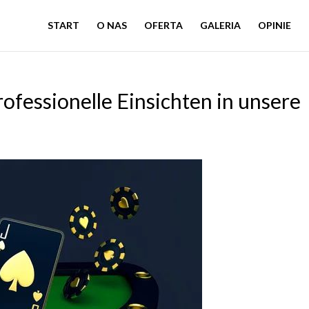
START
O NAS
OFERTA
GALERIA
OPINIE
ofessionelle Einsichten in unsere