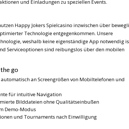
ktionen und Einladungen zu speziellen Events.
utzen Happy Jokers Spielcasino inzwischen über bewegl
 optimierter Technologie entgegenkommen. Unsere
nologie, weshalb keine eigenständige App notwendig is
und Serviceoptionen sind reibungslos über den mobilen
 the go
h automatisch an Screengrößen von Mobiltelefonen und
te für intuitive Navigation
imierte Bilddateien ohne Qualitätseinbußen
le im Demo-Modus
tionen und Tournaments nach Einwilligung