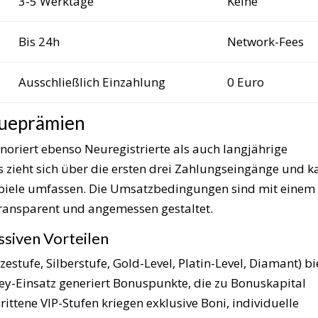
3-5 Werktage
Keine
Bis 24h
Network-Fees
Ausschließlich Einzahlung
0 Euro
ueprämien
oriert ebenso Neuregistrierte als auch langjährige
zieht sich über die ersten drei Zahlungseingänge und k
ispiele umfassen. Die Umsatzbedingungen sind mit einem
ransparent und angemessen gestaltet.
siven Vorteilen
estufe, Silberstufe, Gold-Level, Platin-Level, Diamant) bi
ney-Einsatz generiert Bonuspunkte, die zu Bonuskapital
ttene VIP-Stufen kriegen exklusive Boni, individuelle