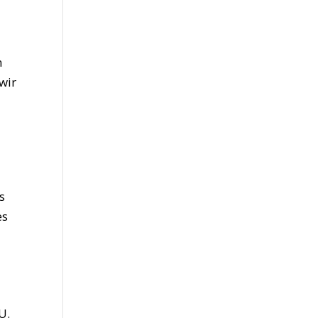
n
wir
s
es
n
U.