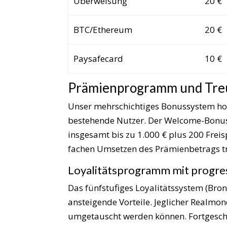
Überweisung
20 €
BTC/Ethereum
20 €
Paysafecard
10 €
Prämienprogramm und Tre
Unser mehrschichtiges Bonussystem hon
bestehende Nutzer. Der Welcome-Bonus 
insgesamt bis zu 1.000 € plus 200 Fre
fachen Umsetzen des Prämienbetrags t
Loyalitätsprogramm mit progres
Das fünfstufiges Loyalitätssystem (Bronz
ansteigende Vorteile. Jeglicher Realmo
umgetauscht werden können. Fortgeschri