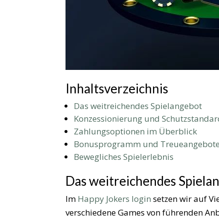
Inhaltsverzeichnis
Das weitreichendes Spielangebot
Konzessionierung und Schutzstandar
Zahlungsoptionen im Überblick
Bonusprogramm und Treueangebot
Bewegliches Spielerlebnis
Das weitreichendes Spiela
Im
Happy Jokers login
setzen wir auf Vi
verschiedene Games von führenden Anbi