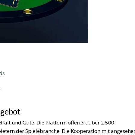
ds
e
ngebot
elfalt und Güte. Die Platform offeriert über 2.500
etern der Spielebranche. Die Kooperation mit angesehe