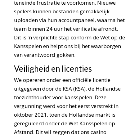
teneinde frustratie te voorkomen. Nieuwe
spelers kunnen bestanden gemakkelijk
uploaden via hun accountpaneel, waarna het
team binnen 24 uur het verificatie afrondt.
Dit is 'n verplichte stap conform de Wet op de
Kansspelen en helpt ons bij het waarborgen
van verantwoord gokken.
Veiligheid en licenties
We opereren onder een officiële licentie
uitgegeven door de KSA (KSA), de Hollandse
toezichthouder voor kansspelen. Deze
vergunning werd voor het eerst verstrekt in
oktober 2021, toen de Hollandse markt is
gereguleerd onder de Wet Kansspelen op
Afstand. Dit wil zeggen dat ons casino