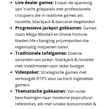
Live dealer games:
Ervaar de spanning
van 'n echt gokpaleis met professionele
croupiers die in realtime games als
roulette, blackjack & baccarat begeleiden
Progressieve jackpot gokkasten:
Games
zoals Mega Moolah en Divine Fortune
bieden life-changing prijzenpotten die
regelmatig miljoenen halen
Traditionele tafelgames:
Diverse
varianten van poker, blackjack & roulette
met inzetlimieten voor ieder budget
Videopoker:
Strategische games met
verhoogde RTP’s voor tactisch ingestelde
gamers
Thematische gokkasten:
Van oude
beschavingen naar moderne popcultuur
referenties, elk met unieke bonusrondes &