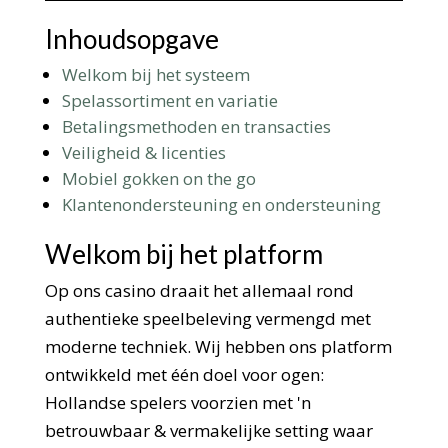
Inhoudsopgave
Welkom bij het systeem
Spelassortiment en variatie
Betalingsmethoden en transacties
Veiligheid & licenties
Mobiel gokken on the go
Klantenondersteuning en ondersteuning
Welkom bij het platform
Op ons casino draait het allemaal rond
authentieke speelbeleving vermengd met
moderne techniek. Wij hebben ons platform
ontwikkeld met één doel voor ogen:
Hollandse spelers voorzien met 'n
betrouwbaar & vermakelijke setting waar