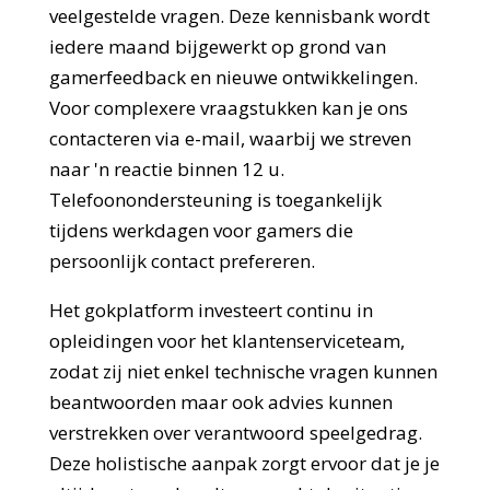
veelgestelde vragen. Deze kennisbank wordt
iedere maand bijgewerkt op grond van
gamerfeedback en nieuwe ontwikkelingen.
Voor complexere vraagstukken kan je ons
contacteren via e-mail, waarbij we streven
naar 'n reactie binnen 12 u.
Telefoonondersteuning is toegankelijk
tijdens werkdagen voor gamers die
persoonlijk contact prefereren.
Het gokplatform investeert continu in
opleidingen voor het klantenserviceteam,
zodat zij niet enkel technische vragen kunnen
beantwoorden maar ook advies kunnen
verstrekken over verantwoord speelgedrag.
Deze holistische aanpak zorgt ervoor dat je je