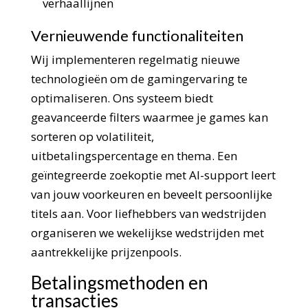
verhaallijnen
Vernieuwende functionaliteiten
Wij implementeren regelmatig nieuwe
technologieën om de gamingervaring te
optimaliseren. Ons systeem biedt
geavanceerde filters waarmee je games kan
sorteren op volatiliteit,
uitbetalingspercentage en thema. Een
geïntegreerde zoekoptie met AI-support leert
van jouw voorkeuren en beveelt persoonlijke
titels aan. Voor liefhebbers van wedstrijden
organiseren we wekelijkse wedstrijden met
aantrekkelijke prijzenpools.
Betalingsmethoden en
transacties