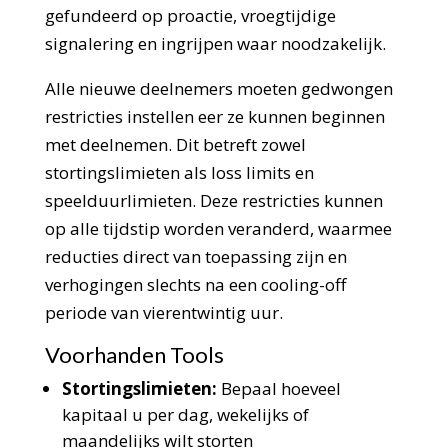
gefundeerd op proactie, vroegtijdige
signalering en ingrijpen waar noodzakelijk.
Alle nieuwe deelnemers moeten gedwongen
restricties instellen eer ze kunnen beginnen
met deelnemen. Dit betreft zowel
stortingslimieten als loss limits en
speelduurlimieten. Deze restricties kunnen
op alle tijdstip worden veranderd, waarmee
reducties direct van toepassing zijn en
verhogingen slechts na een cooling-off
periode van vierentwintig uur.
Voorhanden Tools
Stortingslimieten:
Bepaal hoeveel
kapitaal u per dag, wekelijks of
maandelijks wilt storten