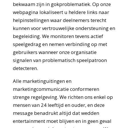
bekwaam zijn in gokproblematiek. Op onze
webpagina lokaliseert u heldere links naar
helpinstellingen waar deelnemers terecht
kunnen voor vertrouwelijke ondersteuning en
begeleiding. We monitoren tevens actief
speelgedrag en nemen verbinding op met
gebruikers wanneer onze organisatie
signalen van problematisch speelpatroon
detecteren.
Alle marketinguitingen en
marketingcommunicatie conformeren
strenge regelgeving. We richten ons enkel op
mensen van 24 leeftijd en ouder, en deze
message benadrukt altijd dat wedden
entertainment moet blijven en in geen geval