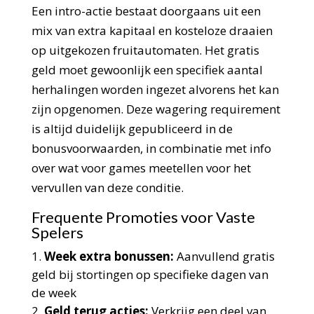
Een intro-actie bestaat doorgaans uit een
mix van extra kapitaal en kosteloze draaien
op uitgekozen fruitautomaten. Het gratis
geld moet gewoonlijk een specifiek aantal
herhalingen worden ingezet alvorens het kan
zijn opgenomen. Deze wagering requirement
is altijd duidelijk gepubliceerd in de
bonusvoorwaarden, in combinatie met info
over wat voor games meetellen voor het
vervullen van deze conditie.
Frequente Promoties voor Vaste
Spelers
Week extra bonussen:
Aanvullend gratis
geld bij stortingen op specifieke dagen van
de week
Geld terug acties:
Verkrijg een deel van