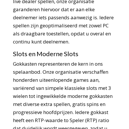
live dealer spellen, onze organisatie
garanderen hiervoor dat er aan elke
deelnemer iets passends aanwezig is. Iedere
spellen zijn geoptimaliseerd met zowel PC
als draagbare toestellen, opdat u overal en
continu kunt deelnemen.
Slots en Moderne Slots
Gokkasten representeren de kern in ons
spelaanbod. Onze organisatie verschaffen
honderden uiteenlopende games aan,
variërend van simpele klassieke slots met 3
wielen tot ingewikkelde moderne gokkasten
met diverse extra spellen, gratis spins en
progressieve hoofdprijzen. Iedere gokkast
heeft een RTP-waarde to Speler (RTP) ratio
dat duidelijk wordt weergegeven, zodat u