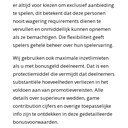
er altijd voor kiezen om exclusief aanbieding
te spelen, dit betekent dat deze personen
nooit wagering requirements dienen te
vervullen en onmiddellijk kunnen opnemen
als ze bemachtigen. Die flexibiliteit geeft
spelers gehele beheer over hun spelervaring.
Wij gebruiken ook maximale inzetlimieten
als u met bonusgeld deelneemt. Dat is een
protectiemiddel die vermijdt dat deelnemers
substantiële hoeveelheden verliezen in het
voldoen aan van promotievereisten. Alle
details over superieure wedden, game
contribution cijfers en overige toepasselijke
info zijn te ontdekken in deze gedetailleerde
bonusvoorwaarden.