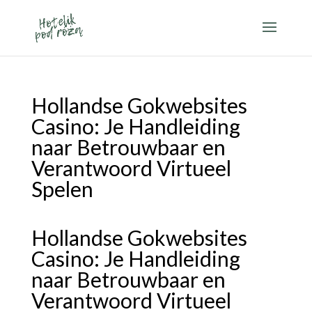
Hollandse Gokwebsites
Casino: Je Handleiding
naar Betrouwbaar en
Verantwoord Virtueel
Spelen
Hollandse Gokwebsites
Casino: Je Handleiding
naar Betrouwbaar en
Verantwoord Virtueel