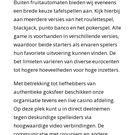
Buiten fruitautomaten bieden wij eveneens
een brede keuze tafelspellen aan. Kijk hierbij
aan meerdere versies van het roulettespel,
blackjack, punto banco en het pokerspel. Alle
game is voorhanden in verschillende versies,
waardoor beide starters als ervaren spelers
hun favoriete uitvoering kunnen vinden. De
bet limieten variëren van diverse eurocenten
tot hogere hoeveelheden voor hoge inzetters.
Met betrekking tot liefhebbers van
authentieke goksfeer beschikken onze
organisatie tevens een live casino afdeling.
Op deze plek kunt u in direct deelnemen
tegen deskundige spelleiders via
hoogwaardige video verbindingen. De
communicatie met croupiers en andere