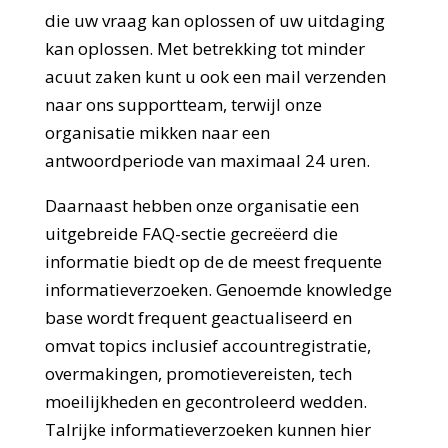
die uw vraag kan oplossen of uw uitdaging
kan oplossen. Met betrekking tot minder
acuut zaken kunt u ook een mail verzenden
naar ons supportteam, terwijl onze
organisatie mikken naar een
antwoordperiode van maximaal 24 uren.
Daarnaast hebben onze organisatie een
uitgebreide FAQ-sectie gecreëerd die
informatie biedt op de de meest frequente
informatieverzoeken. Genoemde knowledge
base wordt frequent geactualiseerd en
omvat topics inclusief accountregistratie,
overmakingen, promotievereisten, tech
moeilijkheden en gecontroleerd wedden.
Talrijke informatieverzoeken kunnen hier