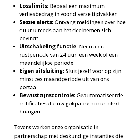
Loss limits:
Bepaal een maximum
verliesbedrag in voor diverse tijdvakken
Sessie alerts:
Ontvang meldingen over hoe
duur u reeds aan het deelnemen zich
bevindt
Uitschakeling functie:
Neem een
rustperiode van 24 uur, een week of een
maandelijkse periode
Eigen uitsluiting:
Sluit jezelf voor op zijn
minst zes maandperiode uit van ons
portaal
Bewustzijnscontrole:
Geautomatiseerde
notificaties die uw gokpatroon in context
brengen
Tevens werken onze organisatie in
partnerschap met deskundige instanties die