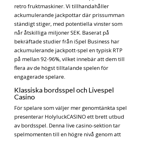
retro fruktmaskiner. Vi tillhandahåller
ackumulerande jackpottar där prissumman
ständigt stiger, med potentiella vinster som
når åtskilliga miljoner SEK. Baserat på
bekräftade studier från iSpel Business har
ackumulerande jackpott-spel en typisk RTP
på mellan 92-96%, vilket innebär att dem till
flera av de högst tilltalande spelen för
engagerade spelare.
Klassiska bordsspel och Livespel
Casino
För spelare som väljer mer genomtänkta spel
presenterar HolyluckCASINO ett brett utbud
av bordsspel. Denna live casino-sektion tar
spelmomenten till en högre nivå genom att