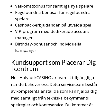
Välkomstbonus för samtliga nya spelare
Regelbundna bonusar för regelbundna
spelare
Cashback-erbjudanden på utvalda spel
VIP-program med dedikerade account
managers
Birthday-bonusar och individuella
kampanjer
Kundsupport som Placerar Dig
I centrum
Hos HolyluckCASINO är teamet tillgängliga
när du behöver oss. Detta serviceteam består
av kompetenta anställda som kan hjälpa dig
med samtligt från tekniska bekymmer till
spelregler och kontoservice. Du kommer åt