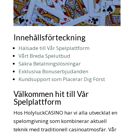
Innehållsförteckning
Hälsade till Vår Spelplattform
Vårt Breda Spelutbud
Säkra Betalningslösningar
Exklusiva Bonuserbjudanden
Kundsupport som Placerar Dig Först
Välkommen hit till Vår
Spelplattform
Hos HolyluckCASINO har vi alla utvecklat en
spelomgivning som kombinerar aktuell
teknik med traditionell casinoatmosfär. Vår