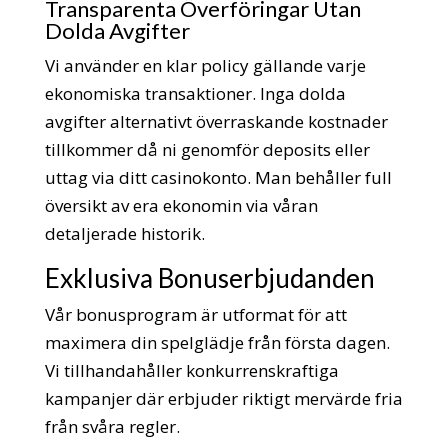
Transparenta Överföringar Utan
Dolda Avgifter
Vi använder en klar policy gällande varje
ekonomiska transaktioner. Inga dolda
avgifter alternativt överraskande kostnader
tillkommer då ni genomför deposits eller
uttag via ditt casinokonto. Man behåller full
översikt av era ekonomin via våran
detaljerade historik.
Exklusiva Bonuserbjudanden
Vår bonusprogram är utformat för att
maximera din spelglädje från första dagen.
Vi tillhandahåller konkurrenskraftiga
kampanjer där erbjuder riktigt mervärde fria
från svåra regler.