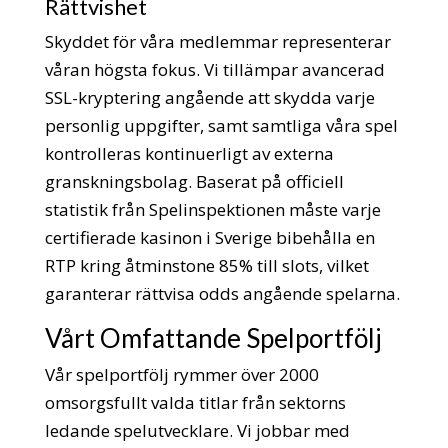
Rättvishet
Skyddet för våra medlemmar representerar
våran högsta fokus. Vi tillämpar avancerad
SSL-kryptering angående att skydda varje
personlig uppgifter, samt samtliga våra spel
kontrolleras kontinuerligt av externa
granskningsbolag. Baserat på officiell
statistik från Spelinspektionen måste varje
certifierade kasinon i Sverige bibehålla en
RTP kring åtminstone 85% till slots, vilket
garanterar rättvisa odds angående spelarna.
Vårt Omfattande Spelportfölj
Vår spelportfölj rymmer över 2000
omsorgsfullt valda titlar från sektorns
ledande spelutvecklare. Vi jobbar med