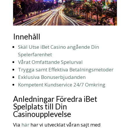
Innehåll
Skäl Utse iBet Casino angående Din
Spelerfarenhet
Vårat Omfattande Spelurval
Trygga samt Effektiva Betalningsmetoder
Exklusiva Bonuserbjudanden
Kompetent Kundservice 24/7 Omkring
Anledningar Föredra iBet
Spelplats till Din
Casinoupplevelse
Via
här
har vi utvecklat våran sajt med