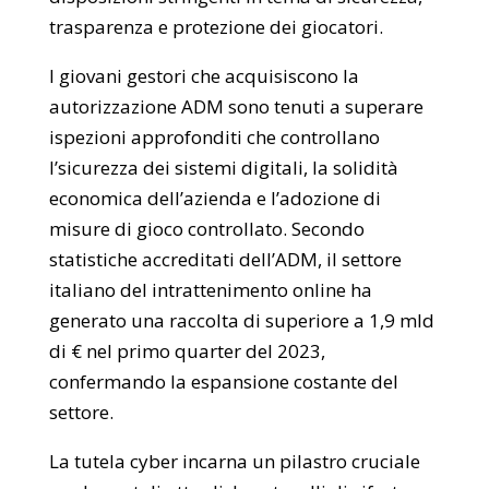
trasparenza e protezione dei giocatori.
I giovani gestori che acquisiscono la
autorizzazione ADM sono tenuti a superare
ispezioni approfonditi che controllano
l’sicurezza dei sistemi digitali, la solidità
economica dell’azienda e l’adozione di
misure di gioco controllato. Secondo
statistiche accreditati dell’ADM, il settore
italiano del intrattenimento online ha
generato una raccolta di superiore a 1,9 mld
di € nel primo quarter del 2023,
confermando la espansione costante del
settore.
La tutela cyber incarna un pilastro cruciale