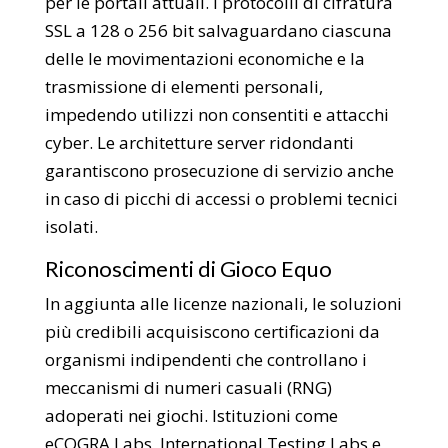
per le portali attuali. I protocolli di cifratura
SSL a 128 o 256 bit salvaguardano ciascuna
delle le movimentazioni economiche e la
trasmissione di elementi personali,
impedendo utilizzi non consentiti e attacchi
cyber. Le architetture server ridondanti
garantiscono prosecuzione di servizio anche
in caso di picchi di accessi o problemi tecnici
isolati.
Riconoscimenti di Gioco Equo
In aggiunta alle licenze nazionali, le soluzioni
più credibili acquisiscono certificazioni da
organismi indipendenti che controllano i
meccanismi di numeri casuali (RNG)
adoperati nei giochi. Istituzioni come
eCOGRA Labs, International Testing Labs e