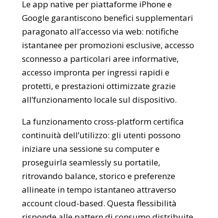
Le app native per piattaforme iPhone e
Google garantiscono benefici supplementari
paragonato all’accesso via web: notifiche
istantanee per promozioni esclusive, accesso
sconnesso a particolari aree informative,
accesso impronta per ingressi rapidi e
protetti, e prestazioni ottimizzate grazie
all’funzionamento locale sul dispositivo.
La funzionamento cross-platform certifica
continuità dell’utilizzo: gli utenti possono
iniziare una sessione su computer e
proseguirla seamlessly su portatile,
ritrovando balance, storico e preferenze
allineate in tempo istantaneo attraverso
account cloud-based. Questa flessibilità
risponde alle pattern di consumo distribuite