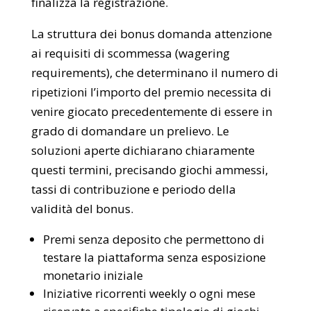
finalizza la registrazione.
La struttura dei bonus domanda attenzione
ai requisiti di scommessa (wagering
requirements), che determinano il numero di
ripetizioni l’importo del premio necessita di
venire giocato precedentemente di essere in
grado di domandare un prelievo. Le
soluzioni aperte dichiarano chiaramente
questi termini, precisando giochi ammessi,
tassi di contribuzione e periodo della
validità del bonus.
Premi senza deposito che permettono di
testare la piattaforma senza esposizione
monetario iniziale
Iniziative ricorrenti weekly o ogni mese