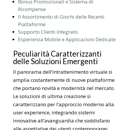
Bonus Promozionali e Sistema di
Ricompense
Il Assortimento di Giochi delle Recenti
Piattaforme
Supporto Clienti Integrato
Esperienza Mobile e Applicazioni Dedicate
Peculiarità Caratterizzanti
delle Soluzioni Emergenti
Il panorama dell’intrattenimento virtuale si
amplia costantemente di nuove piattaforme
che portano novità e modernità nel mercato.
Le soluzioni di ultima creazione si
caratterizzano per l’approccio moderno alla
user experience, integrando sistemi
innovative all’avanguardia che soddisfano
alle aspettative dei utenti contemporanei.