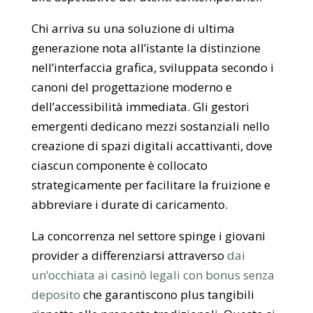
Chi arriva su una soluzione di ultima
generazione nota all’istante la distinzione
nell’interfaccia grafica, sviluppata secondo i
canoni del progettazione moderno e
dell’accessibilità immediata. Gli gestori
emergenti dedicano mezzi sostanziali nello
creazione di spazi digitali accattivanti, dove
ciascun componente è collocato
strategicamente per facilitare la fruizione e
abbreviare i durate di caricamento.
La concorrenza nel settore spinge i giovani
provider a differenziarsi attraverso
dai
un’occhiata ai casinò legali con bonus senza
deposito
che garantiscono plus tangibili