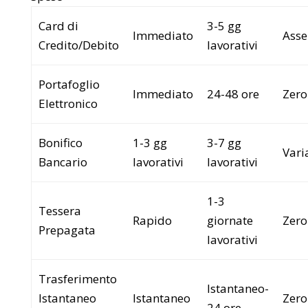
Card di
3-5 gg
Immediato
Asse
Credito/Debito
lavorativi
Portafoglio
Immediato
24-48 ore
Zero
Elettronico
Bonifico
1-3 gg
3-7 gg
Vari
Bancario
lavorativi
lavorativi
1-3
Tessera
Rapido
giornate
Zero
Prepagata
lavorativi
Trasferimento
Istantaneo-
Istantaneo
Istantaneo
Zero
24 ore