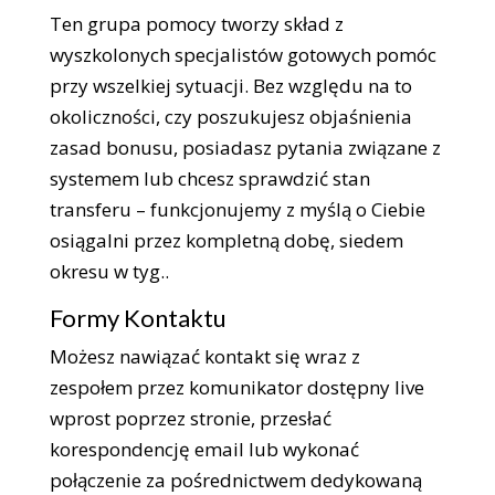
Ten grupa pomocy tworzy skład z
wyszkolonych specjalistów gotowych pomóc
przy wszelkiej sytuacji. Bez względu na to
okoliczności, czy poszukujesz objaśnienia
zasad bonusu, posiadasz pytania związane z
systemem lub chcesz sprawdzić stan
transferu – funkcjonujemy z myślą o Ciebie
osiągalni przez kompletną dobę, siedem
okresu w tyg..
Formy Kontaktu
Możesz nawiązać kontakt się wraz z
zespołem przez komunikator dostępny live
wprost poprzez stronie, przesłać
korespondencję email lub wykonać
połączenie za pośrednictwem dedykowaną