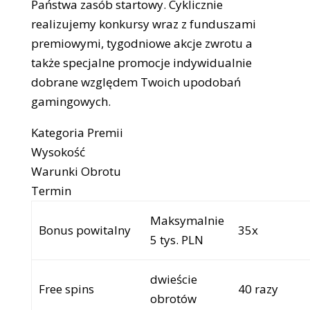
Państwa zasób startowy. Cyklicznie
realizujemy konkursy wraz z funduszami
premiowymi, tygodniowe akcje zwrotu a
także specjalne promocje indywidualnie
dobrane względem Twoich upodobań
gamingowych.
Kategoria Premii
Wysokość
Warunki Obrotu
Termin
Maksymalnie
Bonus powitalny
35x
5 tys. PLN
dwieście
Free spins
40 razy
obrotów