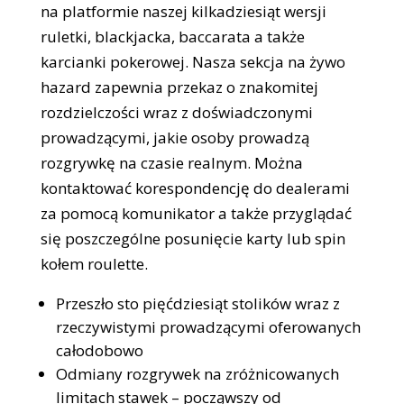
na platformie naszej kilkadziesiąt wersji
ruletki, blackjacka, baccarata a także
karcianki pokerowej. Nasza sekcja na żywo
hazard zapewnia przekaz o znakomitej
rozdzielczości wraz z doświadczonymi
prowadzącymi, jakie osoby prowadzą
rozgrywkę na czasie realnym. Można
kontaktować korespondencję do dealerami
za pomocą komunikator a także przyglądać
się poszczególne posunięcie karty lub spin
kołem roulette.
Przeszło sto pięćdziesiąt stolików wraz z
rzeczywistymi prowadzącymi oferowanych
całodobowo
Odmiany rozgrywek na zróżnicowanych
limitach stawek – począwszy od