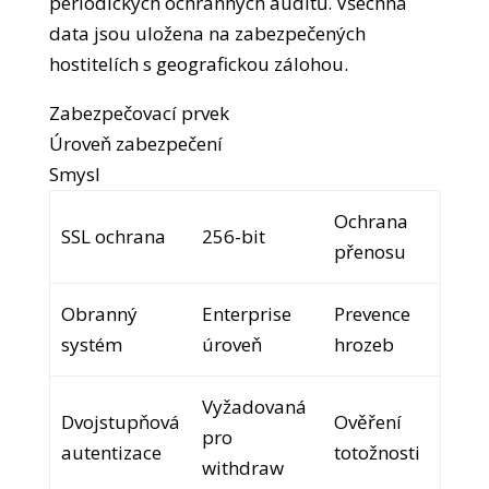
periodických ochranných auditů. Všechna
data jsou uložena na zabezpečených
hostitelích s geografickou zálohou.
Zabezpečovací prvek
Úroveň zabezpečení
Smysl
Ochrana
SSL ochrana
256-bit
přenosu
Obranný
Enterprise
Prevence
systém
úroveň
hrozeb
Vyžadovaná
Dvojstupňová
Ověření
pro
autentizace
totožnosti
withdraw