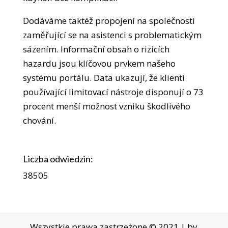
Dodáváme taktéž propojení na společnosti
zaměřující se na asistenci s problematickým
sázením. Informační obsah o rizicích
hazardu jsou klíčovou prvkem našeho
systému portálu. Data ukazují, že klienti
používající limitovací nástroje disponují o 73
procent menší možnost vzniku škodlivého
chování.
Liczba odwiedzin:
38505
Wszystkie prawa zastrzeżone © 2021 | by