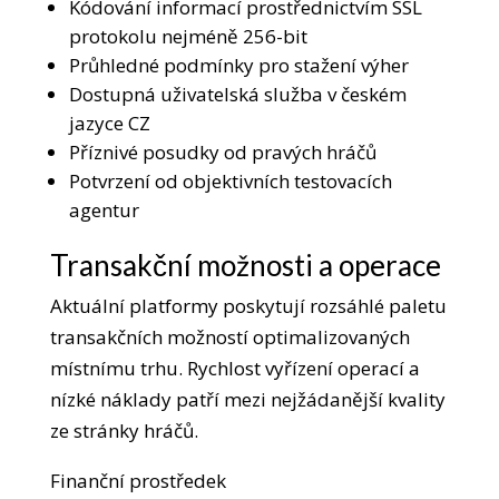
Kódování informací prostřednictvím SSL
protokolu nejméně 256-bit
Průhledné podmínky pro stažení výher
Dostupná uživatelská služba v českém
jazyce CZ
Příznivé posudky od pravých hráčů
Potvrzení od objektivních testovacích
agentur
Transakční možnosti a operace
Aktuální platformy poskytují rozsáhlé paletu
transakčních možností optimalizovaných
místnímu trhu. Rychlost vyřízení operací a
nízké náklady patří mezi nejžádanější kvality
ze stránky hráčů.
Finanční prostředek