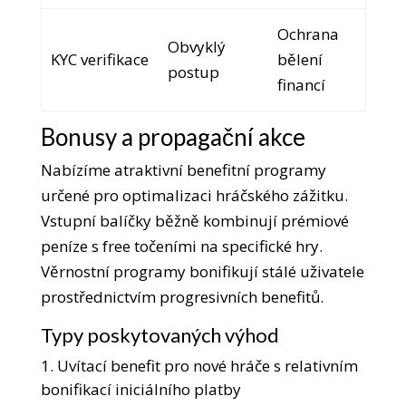
Ochrana
Obvyklý
KYC verifikace
bělení
postup
financí
Bonusy a propagační akce
Nabízíme atraktivní benefitní programy
určené pro optimalizaci hráčského zážitku.
Vstupní balíčky běžně kombinují prémiové
peníze s free točeními na specifické hry.
Věrnostní programy bonifikují stálé uživatele
prostřednictvím progresivních benefitů.
Typy poskytovaných výhod
Uvítací benefit pro nové hráče s relativním
bonifikací iniciálního platby