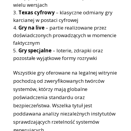
wielu wersjach
Texas cyfrowy
– klasyczne odmiany gry
karcianej w postaci cyfrowej
Gry na live
– partie realizowane przez
doświadczonych prowadzących w momencie
faktycznym
Gry specjalne
– loterie, zdrapki oraz
pozostałe wyjątkowe formy rozrywki
Wszystkie gry oferowane na legalnej witrynie
pochodzą od zweryfikowanych twórców
systemów, którzy mają globalne
poświadczenia standardu oraz
bezpieczeństwa. Wszelka tytuł jest
poddawana analizy niezależnych instytutów
sprawdzających rzetelność systemów
generujących.