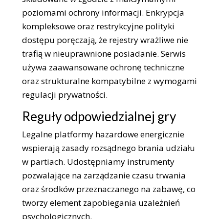
poziomami ochrony informacji. Enkrypcja
kompleksowe oraz restrykcyjne polityki
dostępu poręczają, że rejestry wrażliwe nie
trafią w nieuprawnione posiadanie. Serwis
używa zaawansowane ochronę techniczne
oraz strukturalne kompatybilne z wymogami
regulacji prywatności.
Reguły odpowiedzialnej gry
Legalne platformy hazardowe energicznie
wspierają zasady rozsądnego brania udziału
w partiach. Udostępniamy instrumenty
pozwalające na zarządzanie czasu trwania
oraz środków przeznaczanego na zabawę, co
tworzy element zapobiegania uzależnień
psychologicznych.