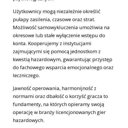
Użytkownicy mogą niezależnie określić
pułapy zasilenia, czasowe oraz strat.
Możliwość samowykluczenia umożliwia na
okresowe lub stałe wyłączenie wstępu do
konta. Kooperujemy z instytucjami
zajmującymi się pomocą jednostkom z
kwestią hazardowym, gwarantując przystęp
do fachowego wsparcia emocjonalnego oraz
leczniczego.
Jawność operowania, harmonijność z
normami oraz dbałość o korzyść gracza to
fundamenty, na których opieramy swoją
operację w branży licencjonowanych gier
hazardowych.