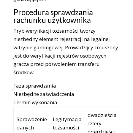
Procedura sprawdzania
rachunku użytkownika
Tryb weryfikacji tożsamości tworzy
niezbędny element rejestracji na legalnej
witrynie gamingowej. Prowadzący zmuszony
jest do weryfikacji rejestrów osobowych
gracza przed pozwoleniem transferu
środków.
Faza sprawdzania
Niezbędne zaświadczenia
Termin wykonania
dwadzieścia
Sprawdzenie
Legitymacja
cztery-
danych
tożsamości
czterdzieści