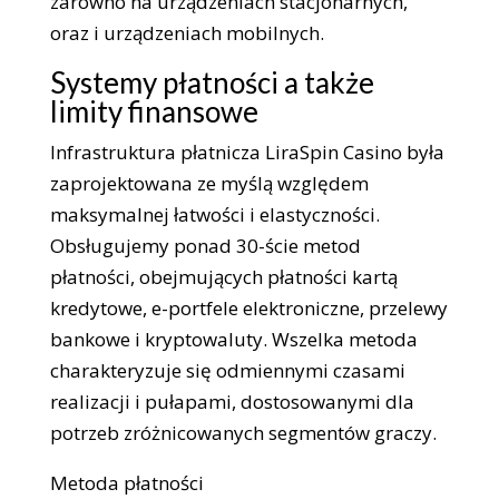
zarówno na urządzeniach stacjonarnych,
oraz i urządzeniach mobilnych.
Systemy płatności a także
limity finansowe
Infrastruktura płatnicza LiraSpin Casino była
zaprojektowana ze myślą względem
maksymalnej łatwości i elastyczności.
Obsługujemy ponad 30-ście metod
płatności, obejmujących płatności kartą
kredytowe, e-portfele elektroniczne, przelewy
bankowe i kryptowaluty. Wszelka metoda
charakteryzuje się odmiennymi czasami
realizacji i pułapami, dostosowanymi dla
potrzeb zróżnicowanych segmentów graczy.
Metoda płatności