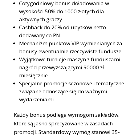
Cotygodniowy bonus doładowania w
wysokości 50% do 1000 złotych dla
aktywnych graczy
Cashback do 20% od ubytków netto
dodawany co PN
Mechanizm punktów VIP wymienianych za
bonusy ewentualnie rzeczywiste fundusze
Wyjątkowe turnieje maszyn z funduszami
nagród przewyższającymi 50000 zł
miesięcznie
Specjalne promocje sezonowe i tematyczne
związane odnoszące się do ważnymi
wydarzeniami
Każdy bonus podlega wymogom zakładów,
które są jasno sprecyzowane w zasadach
promocji. Standardowy wymóg stanowi 35-