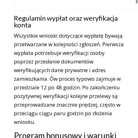
Regulamin wypłat oraz weryfikacja
konta
Wszystkie wnioski dotyczące wypłatę bywają
przetwarzane w kolejności zgłoszeń. Pierwsza
wypłata potrzebuje weryfikacji osoby
poprzez przesłanie dokumentów
weryfikujących dane prywatne i adres
zamieszkania. Ów proces typowo zajmuje w
przedziale 12 po 48 godzin. Po zakończeniu
pozytywnej weryfikacji kolejne przelewy są
przeprowadzane znacznie prędzej, często w
przeciągu ciągu paru godzin po złożenia
wniosku.
Program bonusowy i warunki