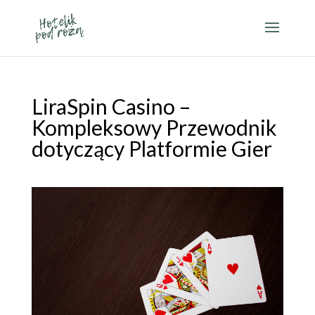
LiraSpin Casino –
Kompleksowy Przewodnik
dotyczący Platformie Gier