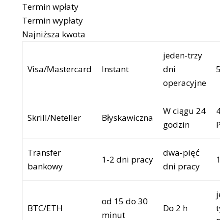
Termin wpłaty
Termin wypłaty
Najniższa kwota
jeden-trzy
Visa/Mastercard
Instant
dni
operacyjne
W ciągu 24
Skrill/Neteller
Błyskawiczna
godzin
Transfer
dwa-pięć
1-2 dni pracy
bankowy
dni pracy
od 15 do 30
BTC/ETH
Do 2 h
t
minut