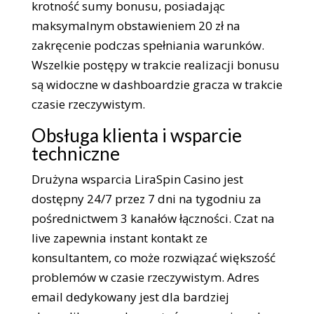
krotność sumy bonusu, posiadając
maksymalnym obstawieniem 20 zł na
zakręcenie podczas spełniania warunków.
Wszelkie postępy w trakcie realizacji bonusu
są widoczne w dashboardzie gracza w trakcie
czasie rzeczywistym.
Obsługa klienta i wsparcie
techniczne
Drużyna wsparcia LiraSpin Casino jest
dostępny 24/7 przez 7 dni na tygodniu za
pośrednictwem 3 kanałów łączności. Czat na
live zapewnia instant kontakt ze
konsultantem, co może rozwiązać większość
problemów w czasie rzeczywistym. Adres
email dedykowany jest dla bardziej