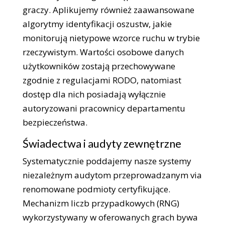
graczy. Aplikujemy również zaawansowane
algorytmy identyfikacji oszustw, jakie
monitorują nietypowe wzorce ruchu w trybie
rzeczywistym. Wartości osobowe danych
użytkowników zostają przechowywane
zgodnie z regulacjami RODO, natomiast
dostęp dla nich posiadają wyłącznie
autoryzowani pracownicy departamentu
bezpieczeństwa.
Świadectwa i audyty zewnętrzne
Systematycznie poddajemy nasze systemy
niezależnym audytom przeprowadzanym via
renomowane podmioty certyfikujące.
Mechanizm liczb przypadkowych (RNG)
wykorzystywany w oferowanych grach bywa