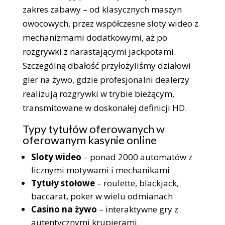
zakres zabawy – od klasycznych maszyn
owocowych, przez współczesne sloty wideo z
mechanizmami dodatkowymi, aż po
rozgrywki z narastającymi jackpotami.
Szczególną dbałość przyłożyliśmy działowi
gier na żywo, gdzie profesjonalni dealerzy
realizują rozgrywki w trybie bieżącym,
transmitowane w doskonałej definicji HD.
Typy tytułów oferowanych w
oferowanym kasynie online
Sloty wideo
– ponad 2000 automatów z
licznymi motywami i mechanikami
Tytuły stołowe
– roulette, blackjack,
baccarat, poker w wielu odmianach
Casino na żywo
– interaktywne gry z
autentycznymi krupierami