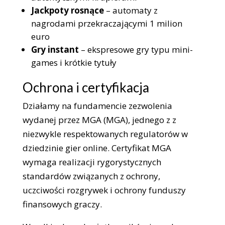
Jackpoty rosnące
– automaty z
nagrodami przekraczającymi 1 milion
euro
Gry instant
– ekspresowe gry typu mini-
games i krótkie tytuły
Ochrona i certyfikacja
Działamy na fundamencie zezwolenia
wydanej przez MGA (MGA), jednego z z
niezwykle respektowanych regulatorów w
dziedzinie gier online. Certyfikat MGA
wymaga realizacji rygorystycznych
standardów związanych z ochrony,
uczciwości rozgrywek i ochrony funduszy
finansowych graczy.