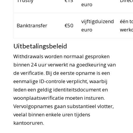
Trustly
€15
Direc
euro
vijftigduizend
één t
Banktransfer
€50
euro
werk
Uitbetalingsbeleid
Withdrawals worden normaal gesproken
binnen 24 uur verwerkt na goedkeuring van
de verificatie. Bij de eerste opname is een
eenmalige ID-controle verplicht, waarbij
leden een geldig identiteitsdocument en
woonplaatsverificatie moeten insturen.
Vervolgopnames gaan substantieel vlotter,
veelal binnen enkele uren tijdens
kantooruren.