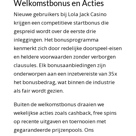
Welkomstbonus en Acties
Nieuwe gebruikers bij Lola Jack Casino
krijgen een competitieve startbonus die
gespreid wordt over de eerste drie
inleggingen. Het bonusprogramma
kenmerkt zich door redelijke doorspeel-eisen
en heldere voorwaarden zonder verborgen
clausules. Elk bonusaanbiedingen zijn
onderworpen aan een inzetvereiste van 35x
het bonusbedrag, wat binnen de industrie
als fair wordt gezien.
Buiten de welkomstbonus draaien we
wekelijkse acties zoals cashback, free spins
op recente uitgaven en toernooien met
gegarandeerde prijzenpools. Ons