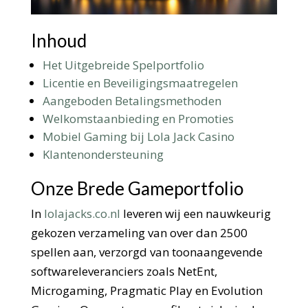
Inhoud
Het Uitgebreide Spelportfolio
Licentie en Beveiligingsmaatregelen
Aangeboden Betalingsmethoden
Welkomstaanbieding en Promoties
Mobiel Gaming bij Lola Jack Casino
Klantenondersteuning
Onze Brede Gameportfolio
In
lolajacks.co.nl
leveren wij een nauwkeurig
gekozen verzameling van over dan 2500
spellen aan, verzorgd van toonaangevende
softwareleveranciers zoals NetEnt,
Microgaming, Pragmatic Play en Evolution