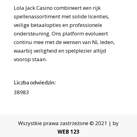
Lola Jack Casino combineert een rijk
spellenassortiment met solide licenties,
veilige betaalopties en professionele
ondersteuning. Ons platform evolueert
continu mee met de wensen van NL leden,
waarbij veiligheid en spelplezier altijd
voorop staan.
Liczba odwiedzin:
38983
Wszystkie prawa zastrzeżone © 2021 | by
WEB 123