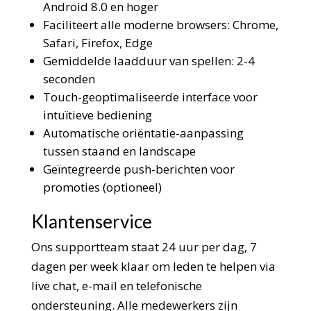
Android 8.0 en hoger
Faciliteert alle moderne browsers: Chrome,
Safari, Firefox, Edge
Gemiddelde laadduur van spellen: 2-4
seconden
Touch-geoptimaliseerde interface voor
intuïtieve bediening
Automatische oriëntatie-aanpassing
tussen staand en landscape
Geïntegreerde push-berichten voor
promoties (optioneel)
Klantenservice
Ons supportteam staat 24 uur per dag, 7
dagen per week klaar om leden te helpen via
live chat, e-mail en telefonische
ondersteuning. Alle medewerkers zijn