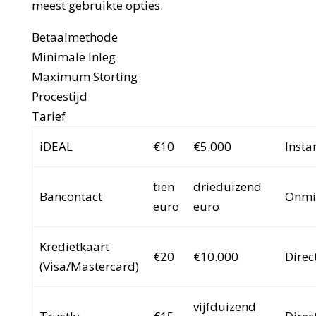
meest gebruikte opties.
Betaalmethode
Minimale Inleg
Maximum Storting
Procestijd
Tarief
iDEAL
€10
€5.000
Insta
tien
drieduizend
Bancontact
Onmid
euro
euro
Kredietkaart
€20
€10.000
Direc
(Visa/Mastercard)
vijfduizend