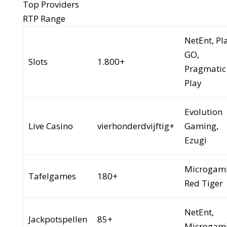
Top Providers
RTP Range
NetEnt, Pl
GO,
Slots
1.800+
Pragmatic
Play
Evolution
Live Casino
vierhonderdvijftig+
Gaming,
Ezugi
Microgami
Tafelgames
180+
Red Tiger
NetEnt,
Jackpotspellen
85+
Microgam