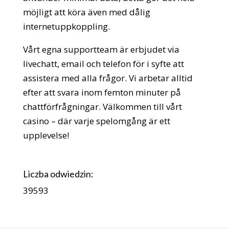
möjligt att köra även med dålig
internetuppkoppling.
Vårt egna supportteam är erbjudet via
livechatt, email och telefon för i syfte att
assistera med alla frågor. Vi arbetar alltid
efter att svara inom femton minuter på
chattförfrågningar. Välkommen till vårt
casino – där varje spelomgång är ett
upplevelse!
Liczba odwiedzin:
39593