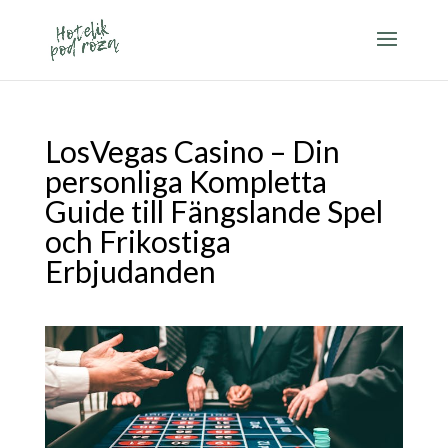
LosVegas Casino – Din
personliga Kompletta
Guide till Fängslande Spel
och Frikostiga
Erbjudanden