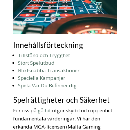
Innehållsförteckning
Tillstånd och Trygghet
Stort Spelutbud
Blixtsnabba Transaktioner
Speciella Kampanjer
Spela Var Du Befinner dig
Spelrättigheter och Säkerhet
För oss på
gå hit
utgör skydd och öppenhet
fundamentala värderingar. Vi har den
erkända MGA-licensen (Malta Gaming