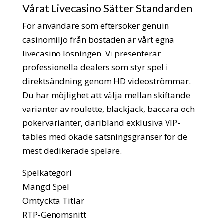
Vårat Livecasino Sätter Standarden
För användare som eftersöker genuin
casinomiljö från bostaden är vårt egna
livecasino lösningen. Vi presenterar
professionella dealers som styr spel i
direktsändning genom HD videoströmmar.
Du har möjlighet att välja mellan skiftande
varianter av roulette, blackjack, baccara och
pokervarianter, däribland exklusiva VIP-
tables med ökade satsningsgränser för de
mest dedikerade spelare.
Spelkategori
Mängd Spel
Omtyckta Titlar
RTP-Genomsnitt