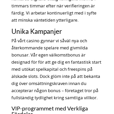
timmars timmar efter när verifieringen är
färdig. Vi arbetar kontinuerligt med i syfte
att minska väntetiden ytterligare.
Unika Kampanjer
På vårt casino gynnar vi såväl nya och
återkommande spelare med givmilda
bonusar. Vår egen välkomstbonus är
designad för för att ge dig en fantastisk start
med utökat spelkapital och freespins på
älskade slots. Dock glöm inte på att bekanta
dig över omsättningskraven innan du
accepterar någon bonus – företaget tror på
fullständig tydlighet kring samtliga villkor.
VIP-programmet med Verkliga
Fördelar