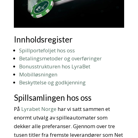
Innholdsregister
Spillportefoljet hos oss
Betalingsmetoder og overføringer
Bonusstrukturen hos LyraBet
Mobilløsningen
Beskyttelse og godkjenning
Spillsamlingen hos oss
På
Lyrabet Norge
har vi satt sammen et
enormt utvalg av spilleautomater som
dekker alle preferanser. Gjennom over tre
tusen titler fra fremste leverandører som Net