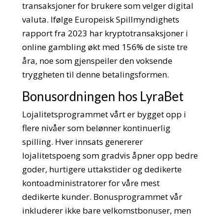
transaksjoner for brukere som velger digital
valuta. Ifølge Europeisk Spillmyndighets
rapport fra 2023 har kryptotransaksjoner i
online gambling økt med 156% de siste tre
åra, noe som gjenspeiler den voksende
tryggheten til denne betalingsformen.
Bonusordningen hos LyraBet
Lojalitetsprogrammet vårt er bygget opp i
flere nivåer som belønner kontinuerlig
spilling. Hver innsats genererer
lojalitetspoeng som gradvis åpner opp bedre
goder, hurtigere uttakstider og dedikerte
kontoadministratorer for våre mest
dedikerte kunder. Bonusprogrammet vår
inkluderer ikke bare velkomstbonuser, men