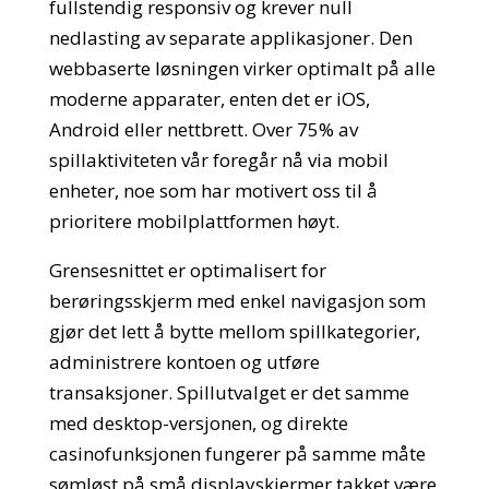
fullstendig responsiv og krever null
nedlasting av separate applikasjoner. Den
webbaserte løsningen virker optimalt på alle
moderne apparater, enten det er iOS,
Android eller nettbrett. Over 75% av
spillaktiviteten vår foregår nå via mobil
enheter, noe som har motivert oss til å
prioritere mobilplattformen høyt.
Grensesnittet er optimalisert for
berøringsskjerm med enkel navigasjon som
gjør det lett å bytte mellom spillkategorier,
administrere kontoen og utføre
transaksjoner. Spillutvalget er det samme
med desktop-versjonen, og direkte
casinofunksjonen fungerer på samme måte
sømløst på små displayskjermer takket være