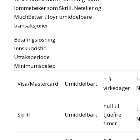
lommebøker som Skrill, Neteller og
MuchBetter tilbyr umiddelbare
transaksjoner.
Betalingsløsning
Innskuddstid
Uttaksperiode
Minimumsbeløp
1-3
1
Visa/Mastercard
Umiddelbart
virkedager
N
null til
1
Skrill
Umiddelbart
tjuefire
N
timer