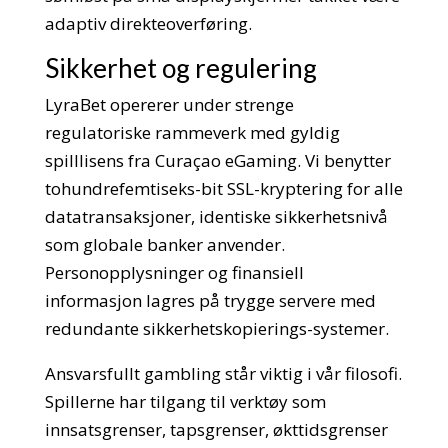
adaptiv direkteoverføring.
Sikkerhet og regulering
LyraBet opererer under strenge
regulatoriske rammeverk med gyldig
spilllisens fra Curaçao eGaming. Vi benytter
tohundrefemtiseks-bit SSL-kryptering for alle
datatransaksjoner, identiske sikkerhetsnivå
som globale banker anvender.
Personopplysninger og finansiell
informasjon lagres på trygge servere med
redundante sikkerhetskopierings-systemer.
Ansvarsfullt gambling står viktig i vår filosofi.
Spillerne har tilgang til verktøy som
innsatsgrenser, tapsgrenser, økttidsgrenser