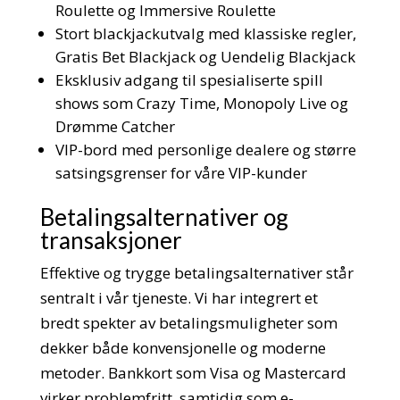
Roulette og Immersive Roulette
Stort blackjackutvalg med klassiske regler,
Gratis Bet Blackjack og Uendelig Blackjack
Eksklusiv adgang til spesialiserte spill
shows som Crazy Time, Monopoly Live og
Drømme Catcher
VIP-bord med personlige dealere og større
satsingsgrenser for våre VIP-kunder
Betalingsalternativer og
transaksjoner
Effektive og trygge betalingsalternativer står
sentralt i vår tjeneste. Vi har integrert et
bredt spekter av betalingsmuligheter som
dekker både konvensjonelle og moderne
metoder. Bankkort som Visa og Mastercard
virker problemfritt, samtidig som e-