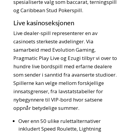
spesialiserte valg som baccarat, terningspill
og Caribbean Stud Pokerspill.
Live kasinoseksjonen
Live dealer-spill representerer en av
casinoets sterkeste avdelinger. Via
samarbeid med Evolution Gaming,
Pragmatic Play Live og Ezugi tilbyr vi over to
hundre live bordspill med erfarne dealere
som sender i sanntid fra avanserte studioer.
Spillerne kan velge mellom forskjellige
innsatsgrenser, fra lavstatstabeller for
nybegynnere til VIP-bord hvor satsene
oppnår betydelige summer.
Over enn 50 ulike rulettalternativer
inkludert Speed Roulette, Lightning