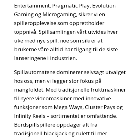
Entertainment, Pragmatic Play, Evolution
Gaming og Microgaming, sikrer vi en
spilleropplevelse som opprettholder
toppnivå. Spillsamlingen vårt utvides hver
uke med nye spill, noe som sikrer at
brukerne våre alltid har tilgang til de siste
lanseringene i industrien.
Spillautomatene dominerer selvsagt utvalget
hos oss, men vi legger stor fokus på
mangfoldet. Med tradisjonelle fruktmaskiner
til nyere videomaskiner med innovative
funksjoner som Mega Ways, Cluster Pays og
Infinity Reels – sortimentet er omfattende.
Bordspillspillere oppdager alt fra
tradisjonell blackjack og rulett til mer