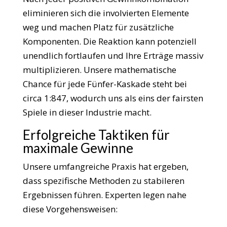
eliminieren sich die involvierten Elemente
weg und machen Platz für zusätzliche
Komponenten. Die Reaktion kann potenziell
unendlich fortlaufen und Ihre Erträge massiv
multiplizieren. Unsere mathematische
Chance für jede Fünfer-Kaskade steht bei
circa 1:847, wodurch uns als eins der fairsten
Spiele in dieser Industrie macht.
Erfolgreiche Taktiken für
maximale Gewinne
Unsere umfangreiche Praxis hat ergeben,
dass spezifische Methoden zu stabileren
Ergebnissen führen. Experten legen nahe
diese Vorgehensweisen: