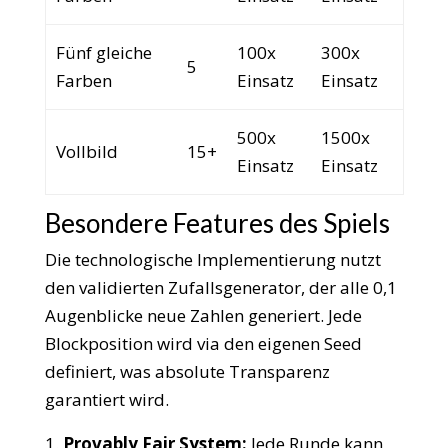
Fünf gleiche
100x
300x
5
Farben
Einsatz
Einsatz
500x
1500x
Vollbild
15+
Einsatz
Einsatz
Besondere Features des Spiels
Die technologische Implementierung nutzt
den validierten Zufallsgenerator, der alle 0,1
Augenblicke neue Zahlen generiert. Jede
Blockposition wird via den eigenen Seed
definiert, was absolute Transparenz
garantiert wird.
Provably Fair System:
Jede Runde kann