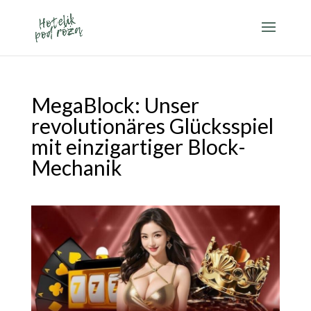
MegaBlock: Unser
revolutionäres Glücksspiel
mit einzigartiger Block-
Mechanik