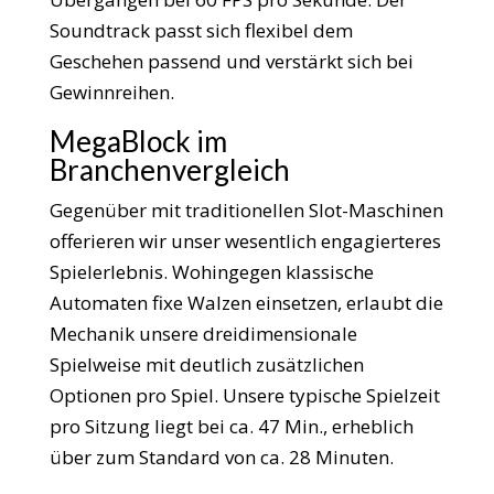
Soundtrack passt sich flexibel dem
Geschehen passend und verstärkt sich bei
Gewinnreihen.
MegaBlock im
Branchenvergleich
Gegenüber mit traditionellen Slot-Maschinen
offerieren wir unser wesentlich engagierteres
Spielerlebnis. Wohingegen klassische
Automaten fixe Walzen einsetzen, erlaubt die
Mechanik unsere dreidimensionale
Spielweise mit deutlich zusätzlichen
Optionen pro Spiel. Unsere typische Spielzeit
pro Sitzung liegt bei ca. 47 Min., erheblich
über zum Standard von ca. 28 Minuten.