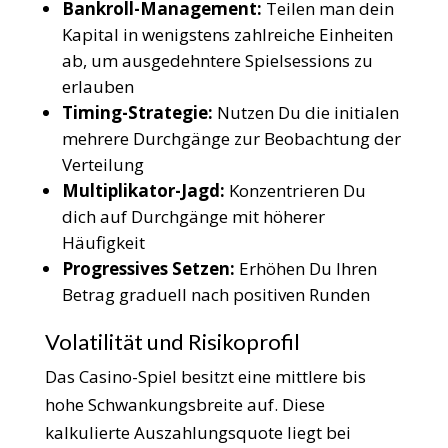
Bankroll-Management:
Teilen man dein
Kapital in wenigstens zahlreiche Einheiten
ab, um ausgedehntere Spielsessions zu
erlauben
Timing-Strategie:
Nutzen Du die initialen
mehrere Durchgänge zur Beobachtung der
Verteilung
Multiplikator-Jagd:
Konzentrieren Du
dich auf Durchgänge mit höherer
Häufigkeit
Progressives Setzen:
Erhöhen Du Ihren
Betrag graduell nach positiven Runden
Volatilität und Risikoprofil
Das Casino-Spiel besitzt eine mittlere bis
hohe Schwankungsbreite auf. Diese
kalkulierte Auszahlungsquote liegt bei