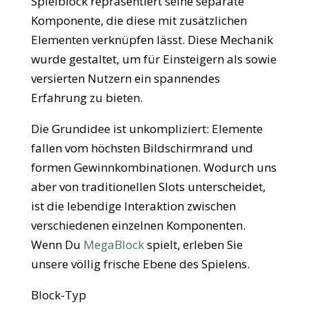
Spielblock repräsentiert seine separate
Komponente, die diese mit zusätzlichen
Elementen verknüpfen lässt. Diese Mechanik
wurde gestaltet, um für Einsteigern als sowie
versierten Nutzern ein spannendes
Erfahrung zu bieten.
Die Grundidee ist unkompliziert: Elemente
fallen vom höchsten Bildschirmrand und
formen Gewinnkombinationen. Wodurch uns
aber von traditionellen Slots unterscheidet,
ist die lebendige Interaktion zwischen
verschiedenen einzelnen Komponenten.
Wenn Du
MegaBlock
spielt, erleben Sie
unsere völlig frische Ebene des Spielens.
Block-Typ