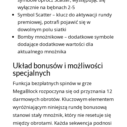
wyłącznie na bębnach 2-5
Symbol Scatter – klucz do aktywacji rundy
premiowej, potrafi pojawić się w
dowolnym polu siatki
Bomby mnożnikowe – dodatkowe symbole
dodające dodatkowe wartości dla
aktualnego mnożnika
Układ bonusów i możliwości
specjalnych
Funkcja bezpłatnych spinów w grze
MegaBlock rozpoczyna się od przyznania 12
darmowych obrotów. Kluczowym elementem
wyróżniającym niniejszą rundę bonusową
stanowi stały mnożnik, który nie resetuje się
między obrotami. Każda sekwencja podnosi