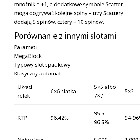
mnożnik o +1, a dodatkowe symbole Scatter
mogą dogrywać kolejne spiny – trzy Scattery
dodają 5 spinów, cztery – 10 spinów.
Porównanie z innymi slotami
Parametr
MegaBlock
Typowy slot spadkowy
Klasyczny automat
Układ
5×5 albo
6×6 siatka
5×3
rolek
7×7
95.5-
RTP
96.42%
94-9
96.5%
Najwyższa
5,000-
1,000