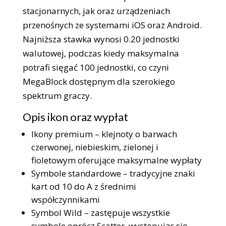
stacjonarnych, jak oraz urządzeniach
przenośnych ze systemami iOS oraz Android.
Najniższa stawka wynosi 0.20 jednostki
walutowej, podczas kiedy maksymalna
potrafi sięgać 100 jednostki, co czyni
MegaBlock dostępnym dla szerokiego
spektrum graczy.
Opis ikon oraz wypłat
Ikony premium – klejnoty o barwach
czerwonej, niebieskim, zielonej i
fioletowym oferujące maksymalne wypłaty
Symbole standardowe – tradycyjne znaki
kart od 10 do A z średnimi
współczynnikami
Symbol Wild – zastępuje wszystkie
symbole oprócz Scatter, występując się