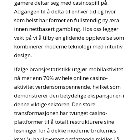
gamere deltar seg med casinospill på.
Adgangen til å delta til enhver tid og hvor
som helst har formet en fullstendig ny æra
innen nettbasert gambling. Hos oss legger
vekt på vi å tilby en glidende opplevelse som
kombinerer moderne teknologi med intuitiv
design.
Ifølge bransjestatistikk utgjør mobilaktivitet
nå mer enn 70% av hele online casino-
aktivitet verdensomspennende, hvilket som
demonstrerer den betydelige ekspansjonen i
denne viktige sektoren. Den store
transformasjonen har tvunget casino-
plattformer til å totalt restrukturere sine
løsninger for å dekke moderne brukernes
krav. Vi har investert omfattende midler i å