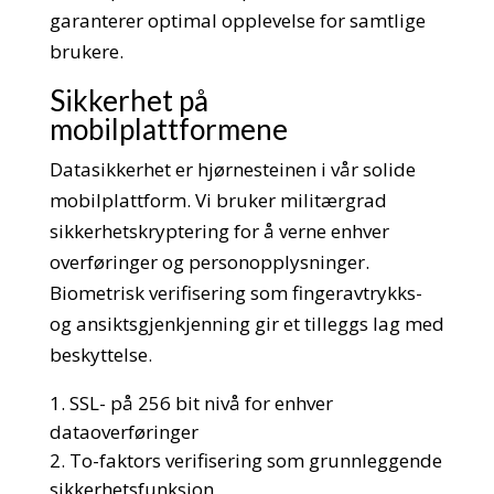
garanterer optimal opplevelse for samtlige
brukere.
Sikkerhet på
mobilplattformene
Datasikkerhet er hjørnesteinen i vår solide
mobilplattform. Vi bruker militærgrad
sikkerhetskryptering for å verne enhver
overføringer og personopplysninger.
Biometrisk verifisering som fingeravtrykks-
og ansiktsgjenkjenning gir et tilleggs lag med
beskyttelse.
SSL- på 256 bit nivå for enhver
dataoverføringer
To-faktors verifisering som grunnleggende
sikkerhetsfunksjon