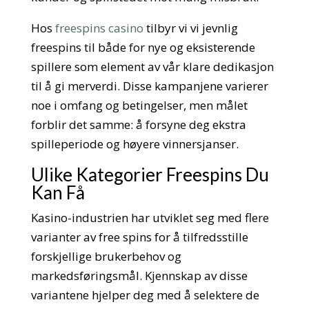
Hos
freespins casino
tilbyr vi vi jevnlig
freespins til både for nye og eksisterende
spillere som element av vår klare dedikasjon
til å gi merverdi. Disse kampanjene varierer
noe i omfang og betingelser, men målet
forblir det samme: å forsyne deg ekstra
spilleperiode og høyere vinnersjanser.
Ulike Kategorier Freespins Du
Kan Få
Kasino-industrien har utviklet seg med flere
varianter av free spins for å tilfredsstille
forskjellige brukerbehov og
markedsføringsmål. Kjennskap av disse
variantene hjelper deg med å selektere de