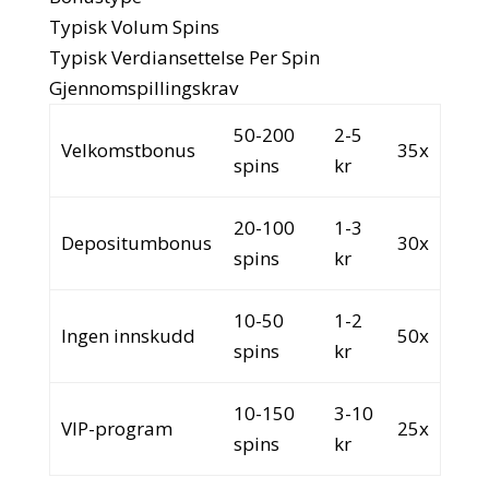
Typisk Volum Spins
Typisk Verdiansettelse Per Spin
Gjennomspillingskrav
50-200
2-5
Velkomstbonus
35x
spins
kr
20-100
1-3
Depositumbonus
30x
spins
kr
10-50
1-2
Ingen innskudd
50x
spins
kr
10-150
3-10
VIP-program
25x
spins
kr