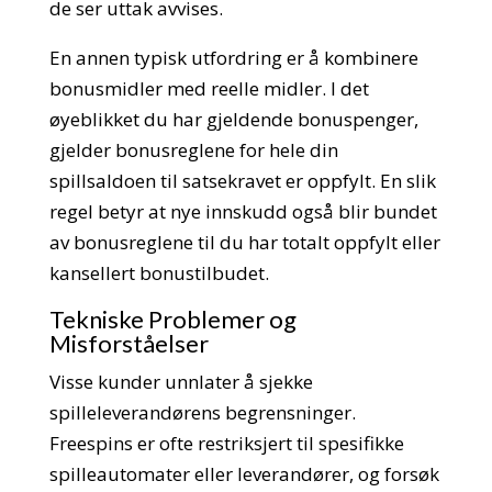
de ser uttak avvises.
En annen typisk utfordring er å kombinere
bonusmidler med reelle midler. I det
øyeblikket du har gjeldende bonuspenger,
gjelder bonusreglene for hele din
spillsaldoen til satsekravet er oppfylt. En slik
regel betyr at nye innskudd også blir bundet
av bonusreglene til du har totalt oppfylt eller
kansellert bonustilbudet.
Tekniske Problemer og
Misforståelser
Visse kunder unnlater å sjekke
spilleleverandørens begrensninger.
Freespins er ofte restriksjert til spesifikke
spilleautomater eller leverandører, og forsøk