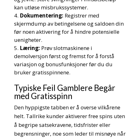
kan utløse misbrukssystemer.
Dokumentering:
Registrer med
skjermdump av betingelsene og saldoen din
før noen aktivering for å hindre potensielle
uenigheter.
Læring:
Prøv slotmaskinene i
demolversjon først og fremst for å forstå
variasjon og bonusfunksjoner før du du
bruker gratisspinnene.
Typiske Feil Gamblere Begår
med Gratisspinn
Den hyppigste tabben er å overse vilkårene
helt. Tallrike kunder aktiverer free spins uten
å begripe satsekravene, tidsfrister eller
begrensninger, noe som leder til misnøye når