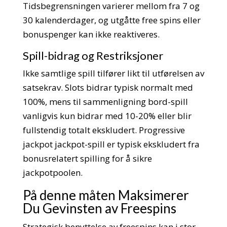
Tidsbegrensningen varierer mellom fra 7 og
30 kalenderdager, og utgåtte free spins eller
bonuspenger kan ikke reaktiveres.
Spill-bidrag og Restriksjoner
Ikke samtlige spill tilfører likt til utførelsen av
satsekrav. Slots bidrar typisk normalt med
100%, mens til sammenligning bord-spill
vanligvis kun bidrar med 10-20% eller blir
fullstendig totalt ekskludert. Progressive
jackpot jackpot-spill er typisk ekskludert fra
bonusrelatert spilling for å sikre
jackpotpoolen.
På denne måten Maksimerer
Du Gevinsten av Freespins
Strategisk benyttelse av freespins kan i stor