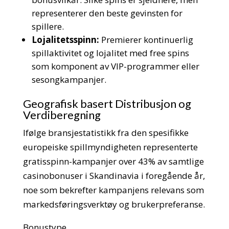
representerer den beste gevinsten for
spillere.
Lojalitetsspinn:
Premierer kontinuerlig
spillaktivitet og lojalitet med free spins
som komponent av VIP-programmer eller
sesongkampanjer.
Geografisk basert Distribusjon og
Verdiberegning
Ifølge bransjestatistikk fra den spesifikke
europeiske spillmyndigheten representerte
gratisspinn-kampanjer over 43% av samtlige
casinobonuser i Skandinavia i foregående år,
noe som bekrefter kampanjens relevans som
markedsføringsverktøy og brukerpreferanse.
Bonustype