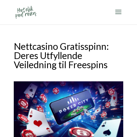
Nettcasino Gratisspinn:
Deres Utfyllende
Veiledning til Freespins