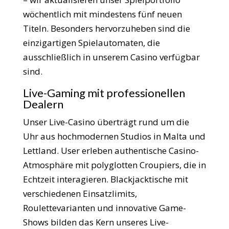
wöchentlich mit mindestens fünf neuen
Titeln. Besonders hervorzuheben sind die
einzigartigen Spielautomaten, die
ausschließlich in unserem Casino verfügbar
sind.
Live-Gaming mit professionellen
Dealern
Unser Live-Casino überträgt rund um die
Uhr aus hochmodernen Studios in Malta und
Lettland. User erleben authentische Casino-
Atmosphäre mit polyglotten Croupiers, die in
Echtzeit interagieren. Blackjacktische mit
verschiedenen Einsatzlimits,
Roulettevarianten und innovative Game-
Shows bilden das Kern unseres Live-