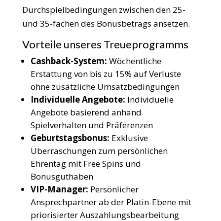
Durchspielbedingungen zwischen den 25-
und 35-fachen des Bonusbetrags ansetzen.
Vorteile unseres Treueprogramms
Cashback-System:
Wöchentliche
Erstattung von bis zu 15% auf Verluste
ohne zusätzliche Umsatzbedingungen
Individuelle Angebote:
Individuelle
Angebote basierend anhand
Spielverhalten und Präferenzen
Geburtstagsbonus:
Exklusive
Überraschungen zum persönlichen
Ehrentag mit Free Spins und
Bonusguthaben
VIP-Manager:
Persönlicher
Ansprechpartner ab der Platin-Ebene mit
priorisierter Auszahlungsbearbeitung