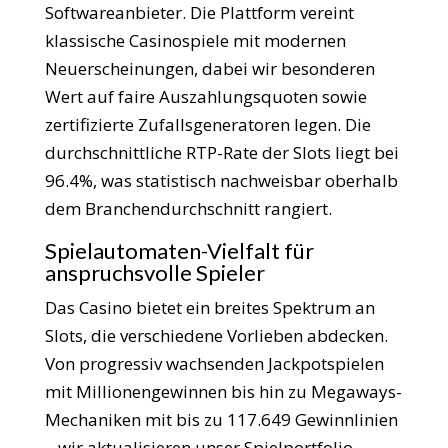
Softwareanbieter. Die Plattform vereint
klassische Casinospiele mit modernen
Neuerscheinungen, dabei wir besonderen
Wert auf faire Auszahlungsquoten sowie
zertifizierte Zufallsgeneratoren legen. Die
durchschnittliche RTP-Rate der Slots liegt bei
96.4%, was statistisch nachweisbar oberhalb
dem Branchendurchschnitt rangiert.
Spielautomaten-Vielfalt für
anspruchsvolle Spieler
Das Casino bietet ein breites Spektrum an
Slots, die verschiedene Vorlieben abdecken.
Von progressiv wachsenden Jackpotspielen
mit Millionengewinnen bis hin zu Megaways-
Mechaniken mit bis zu 117.649 Gewinnlinien
– wir aktualisieren unser Spielportfolio