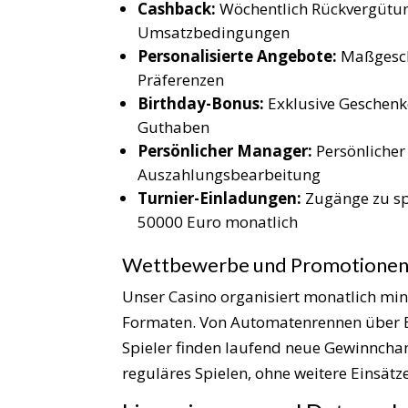
Cashback:
Wöchentlich Rückvergütun
Umsatzbedingungen
Personalisierte Angebote:
Maßgeschn
Präferenzen
Birthday-Bonus:
Exklusive Geschenk
Guthaben
Persönlicher Manager:
Persönlicher 
Auszahlungsbearbeitung
Turnier-Einladungen:
Zugänge zu sp
50000 Euro monatlich
Wettbewerbe und Promotione
Unser Casino organisiert monatlich min
Formaten. Von Automatenrennen über B
Spieler finden laufend neue Gewinncha
reguläres Spielen, ohne weitere Einsät