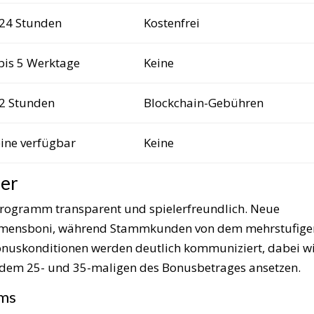
-24 Stunden
Kostenfrei
bis 5 Werktage
Keine
2 Stunden
Blockchain-Gebühren
ine verfügbar
Keine
ler
programm transparent und spielerfreundlich. Neue
kommensboni, während Stammkunden von dem mehrstufige
onuskonditionen werden deutlich kommuniziert, dabei w
 dem 25- und 35-maligen des Bonusbetrages ansetzen.
mms