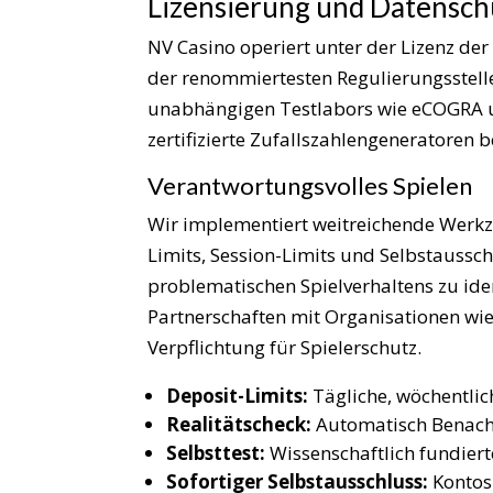
Lizensierung und Datensch
NV Casino operiert unter der Lizenz d
der renommiertesten Regulierungsstelle
unabhängigen Testlabors wie eCOGRA u
zertifizierte Zufallszahlengeneratoren b
Verantwortungsvolles Spielen
Wir implementiert weitreichende Werkze
Limits, Session-Limits und Selbstaussch
problematischen Spielverhaltens zu ide
Partnerschaften mit Organisationen w
Verpflichtung für Spielerschutz.
Deposit-Limits:
Tägliche, wöchentlic
Realitätscheck:
Automatisch Benachri
Selbsttest:
Wissenschaftlich fundiert
Sofortiger Selbstausschluss:
Kontosp