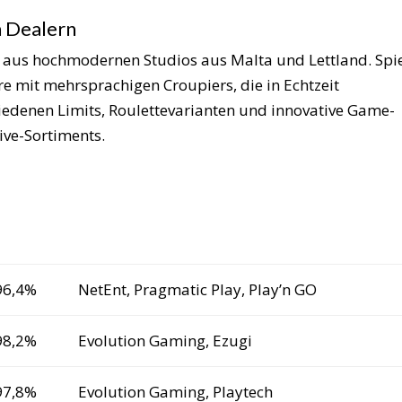
n Dealern
r aus hochmodernen Studios aus Malta und Lettland. Spi
 mit mehrsprachigen Croupiers, die in Echtzeit
hiedenen Limits, Roulettevarianten und innovative Game-
ve-Sortiments.
96,4%
NetEnt, Pragmatic Play, Play’n GO
98,2%
Evolution Gaming, Ezugi
97,8%
Evolution Gaming, Playtech