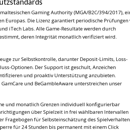
utzstandards
er maltesischen Gaming Authority (MGA/B2C/394/2017), ei
n Europas. Die Lizenz garantiert periodische Prüfungen
nd iTech Labs. Alle Game-Resultate werden durch
estimmt, deren Integrität monatlich verifiziert wird.
uge zur Selbstkontrolle, darunter Deposit-Limits, Loss-
luss-Optionen. Der Support ist geschult, Anzeichen
ntifizieren und proaktiv Unterstützung anzubieten.
ie GamCare und BeGambleAware unterstreichen unser
he und monatlich Grenzen individuell konfigurierbar
chtigungen über Spielzeit in frei wählbaren Intervallen
er Fragebogen für Selbsteinschätzung des Spielverhalten
erre für 24 Stunden bis permanent mit einem Click