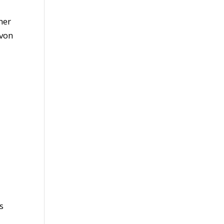
ner
 von
s