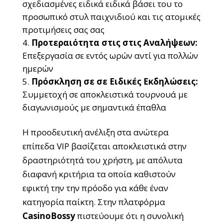
σχεδιασμένες ειδικά ειδικά βάσει του το
προσωπικό στυλ παιχνιδιού και τις ατομικές
προτιμήσεις σας σας
Προτεραιότητα στις στις Αναλήψεων:
Επεξεργασία σε εντός ωρών αντί για πολλών
ημερών
Πρόσκληση σε σε Ειδικές Εκδηλώσεις:
Συμμετοχή σε αποκλειστικά τουρνουά με
διαγωνισμούς με σημαντικά έπαθλα
Η προοδευτική ανέλιξη στα ανώτερα
επίπεδα VIP βασίζεται αποκλειστικά στην
δραστηριότητά του χρήστη, με απόλυτα
διαφανή κριτήρια τα οποία καθιστούν
εφικτή την την πρόοδο για κάθε έναν
κατηγορία παίκτη. Στην πλατφόρμα
CasinoBossy
πιστεύουμε ότι η συνολική