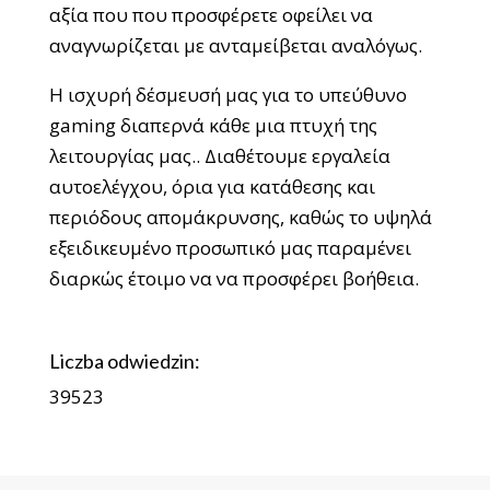
αξία που που προσφέρετε οφείλει να
αναγνωρίζεται με ανταμείβεται αναλόγως.
Η ισχυρή δέσμευσή μας για το υπεύθυνο
gaming διαπερνά κάθε μια πτυχή της
λειτουργίας μας.. Διαθέτουμε εργαλεία
αυτοελέγχου, όρια για κατάθεσης και
περιόδους απομάκρυνσης, καθώς το υψηλά
εξειδικευμένο προσωπικό μας παραμένει
διαρκώς έτοιμο να να προσφέρει βοήθεια.
Liczba odwiedzin:
39523