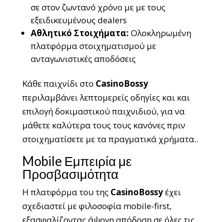
σε στον ζωντανό χρόνο με με τους
εξειδικευμένους dealers
Αθλητικό Στοιχήματα:
Ολοκληρωμένη
πλατφόρμα στοιχηματισμού με
ανταγωνιστικές αποδόσεις
Κάθε παιχνίδι στο
CasinoBossy
περιλαμβάνει λεπτομερείς οδηγίες και και
επιλογή δοκιμαστικού παιχνιδιού, για να
μάθετε καλύτερα τους τους κανόνες πριν
στοιχηματίσετε με τα πραγματικά χρήματα..
Mobile Εμπειρία με
Προσβασιμότητα
Η πλατφόρμα του της
CasinoBossy
έχει
σχεδιαστεί με φιλοσοφία mobile-first,
εξασφαλίζοντας άψογη απόδοση σε όλες τις