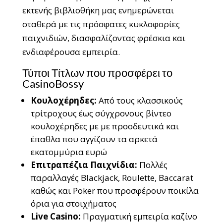
εκτενής βιβλιοθήκη μας ενημερώνεται
σταθερά με τις πρόσφατες κυκλοφορίες
παιχνιδιών, διασφαλίζοντας φρέσκια και
ενδιαφέρουσα εμπειρία.
Τύποι Τίτλων που προσφέρει το
CasinoBossy
Κουλοχέρηδες:
Από τους κλασσικούς
τρίτροχους έως σύγχρονους βίντεο
κουλοχέρηδες με με προοδευτικά και
έπαθλα που αγγίζουν τα αρκετά
εκατομμύρια ευρώ
Επιτραπέζια Παιχνίδια:
Πολλές
παραλλαγές Blackjack, Roulette, Baccarat
καθώς και Poker που προσφέρουν ποικίλα
όρια για στοιχήματος
Live Casino:
Πραγματική εμπειρία καζίνο