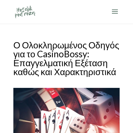
Ο Ολοκληρωμένος Οδηγός
για το CasinoBossy:
Επαγγελματική Εξέταση
καθώς και Χαρακτηριστικά